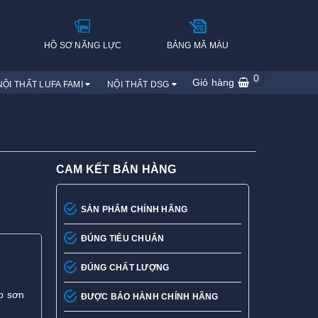
H
HỒ SƠ NĂNG LỰC
BẢNG MÃ MÀU
0
Giỏ hàng
NỘI THẤT LUFA FAMI
NỘI THẤT DSG
CAM KẾT BÁN HÀNG
SẢN PHẨM CHÍNH HÃNG
ĐÚNG TIÊU CHUẨN
ĐÚNG CHẤT LƯỢNG
p sơn
ĐƯỢC BẢO HÀNH CHÍNH HÃNG