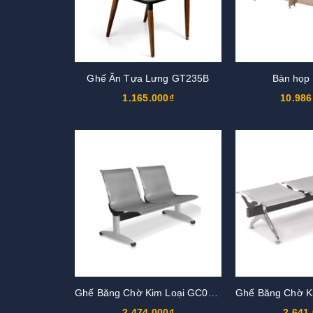
Ghế Ăn Tựa Lưng GT235B
Bàn họp
1.165.000₫
10.986
Ghế Băng Chờ Kim Loại GC01S2
2.474.000₫
2.641