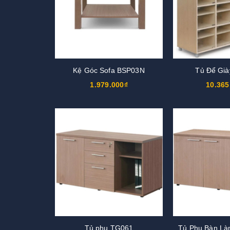
Kệ Góc Sofa BSP03N
Tủ Để Gi
1.979.000₫
10.365
Tủ phụ TG061
Tủ Phụ Bàn Là