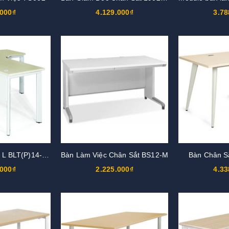
.000₫
4.129.000₫
3.78
Bàn làm việc chữ L BLT(P)14-CO
Bàn Làm Việc Chân Sắt BS12-M
Bàn Chân S
.000₫
2.225.000₫
4.33