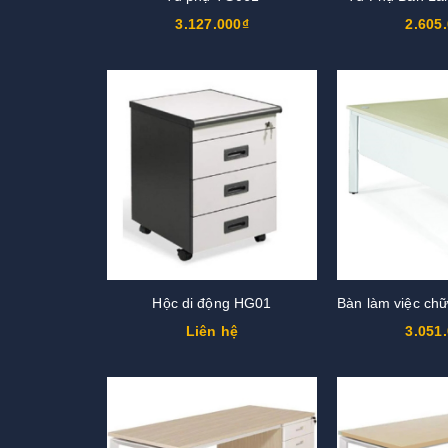
3.127.000₫
2.605
Hộc di động HG01
Liên hệ
3.051