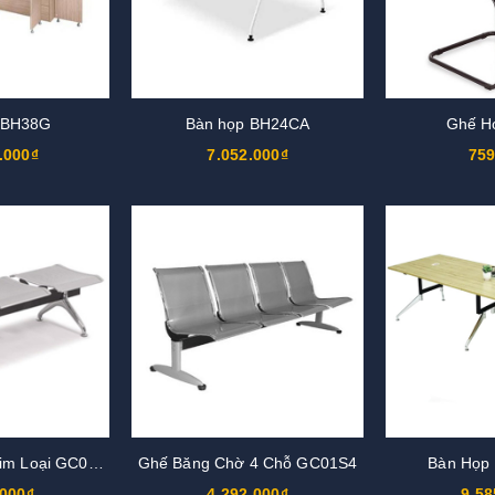
 BH38G
Bàn họp BH24CA
Ghế H
.000₫
7.052.000₫
759
Ghế Băng Chờ Kim Loại GC01KT3
Ghế Băng Chờ 4 Chỗ GC01S4
Bàn Họp
.000₫
4.292.000₫
9.58