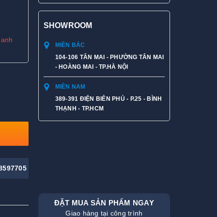
SHOWROOM
hanh
MIỀN BẮC
104-106 TÂN MAI - PHƯỜNG TÂN MAI
- HOÀNG MAI - TP.HÀ NỘI
MIỀN NAM
389-391 ĐIỆN BIÊN PHỦ - P.25 - BÌNH
THẠNH - TP.HCM
8597705
ĐẶT MUA SẢN PHẨM NGAY
Giao hàng tại công trình