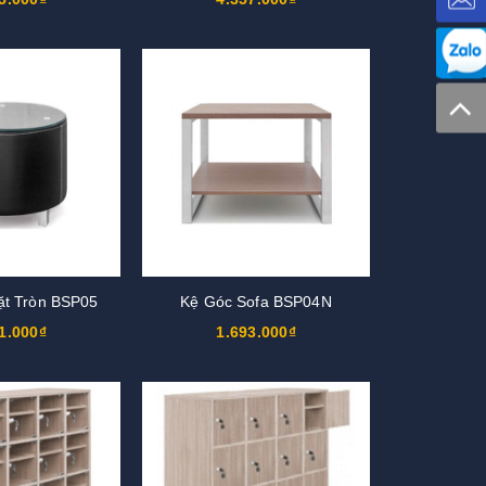
ặt Tròn BSP05
Kệ Góc Sofa BSP04N
1.000₫
1.693.000₫