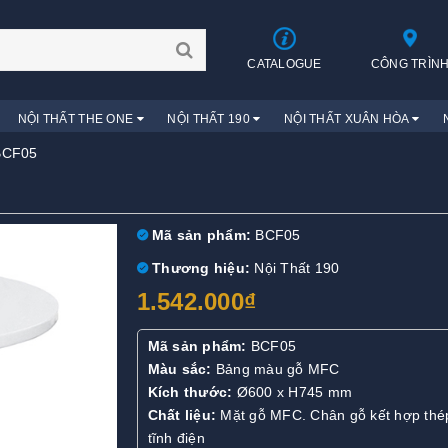
CATALOGUE
CÔNG TRÌN
NỘI THẤT THE ONE
NỘI THẤT 190
NỘI THẤT XUÂN HÒA
BCF05
Mã sản phẩm:
BCF05
Thương hiệu:
Nội Thất 190
1.542.000₫
Mã sản phẩm:
BCF05
Màu sắc:
Bảng màu gỗ MFC
Kích thước:
Ø600 x H745 mm
Chất liệu:
Mặt gỗ MFC. Chân gỗ kết hợp thé
tĩnh điện