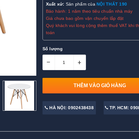
Xuất xứ:
Sản phẩm của
NỘI THẤT 190
Bảo hành: 1 năm theo tiêu chuẩn nhà máy
Giá chưa bao gồm vận chuyển lắp đặt
Quý khách vui lòng cộng thêm thuế VAT khi t
toán
Số lượng
–
+
THÊM VÀO GIỎ HÀNG
HÀ NỘI: 0902438438
TP. HCM: 090