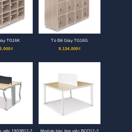
iày TG16K
Tủ Để Giày TG16G
5.000₫
9.134.000₫
m việc 1903B12-2
Module bàn làm việc BCO12-2