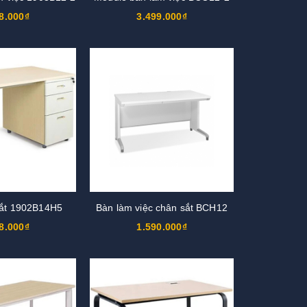
8.000₫
3.499.000₫
ắt 1902B14H5
Bàn làm việc chân sắt BCH12
8.000₫
1.590.000₫