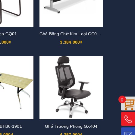
ọp GQ01
Ghế Băng Chờ Kim Loại GC01S3
.000₫
3.384.000₫
0
 BH36-1901
Ghế Trưởng Phòng GX404
5.000₫
4.357.000₫