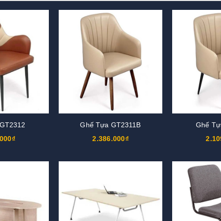
 GT2312
Ghế Tựa GT2311B
Ghế Tự
.000₫
2.386.000₫
2.10