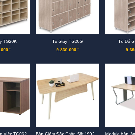
ày TG20K
Tủ Giày TG20G
Tủ Để G
.000₫
9.830.000₫
9.69
m Việc TG062
Bàn Giám Đốc Chân Sắt 1902BLD06
Module bàn là