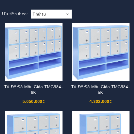
Ưu tiên theo:
Thứ tự
Tủ Để Đồ Mẫu Giáo TMG984-
Tủ Để Đồ Mẫu Giáo TMG984-
6K
5K
5.050.000₫
4.302.000₫