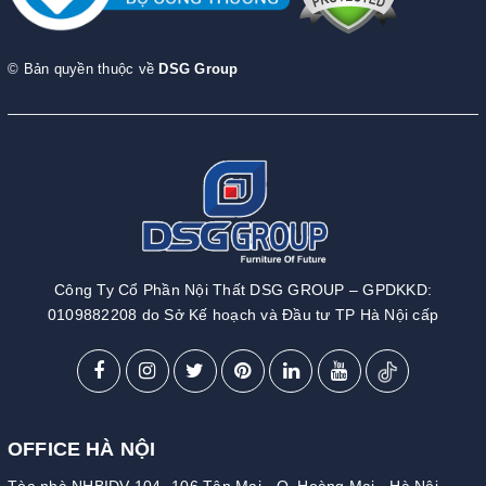
© Bản quyền thuộc về
DSG Group
Công Ty Cổ Phần Nội Thất DSG GROUP – GPDKKD:
0109882208 do Sở Kế hoạch và Đầu tư TP Hà Nội cấp
OFFICE HÀ NỘI
Tòa nhà NHBIDV 104 -106 Tân Mai - Q. Hoàng Mai - Hà Nội