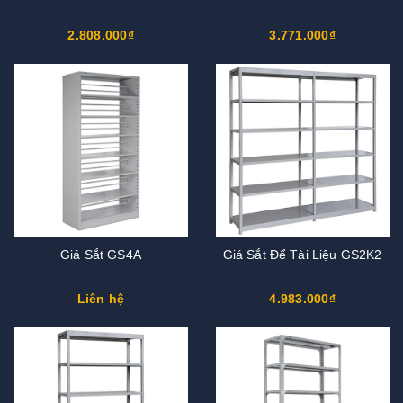
2.808.000₫
3.771.000₫
Giá Sắt GS4A
Giá Sắt Để Tài Liệu GS2K2
Liên hệ
4.983.000₫