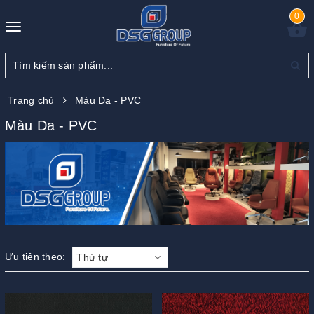
0
Toggle
navigation
Trang chủ
Màu Da - PVC
Màu Da - PVC
Ưu tiên theo:
Thứ tự