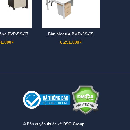
òng BVP-5S-07
Bàn Module BMD-5S-05
31.000₫
6.291.000₫
© Bản quyền thuộc về
DSG Group