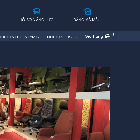
H
HỒ SƠ NĂNG LỰC
BẢNG MÃ MÀU
0
Giỏ hàng
NỘI THẤT LUFA FAMI
NỘI THẤT DSG