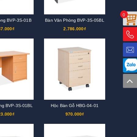
0
òng BVP-3S-01B
Bàn Văn Phòng BVP-3S-05BL
87.000₫
2.786.000₫
ng BVP-3S-01BL
Hộc Bàn Gỗ HBG-04-01
23.000₫
970.000₫