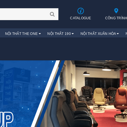
CATALOGUE
CÔNG TRÌN
NỘI THẤT THE ONE
NỘI THẤT 190
NỘI THẤT XUÂN HÒA