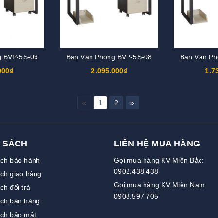
g BVP-5S-09
Bàn Văn Phòng BVP-5S-08
Bàn Văn Ph
000₫
2.095.000₫
1.7
«
1
2
»
 SÁCH
LIÊN HỆ MUA HÀNG
ách bảo hành
Gọi mua hàng KV Miền Bắc:
0902.438.438
ch giao hàng
Gọi mua hàng KV Miền Nam:
ch đổi trả
0908.597.705
ách bán hàng
ách bảo mật