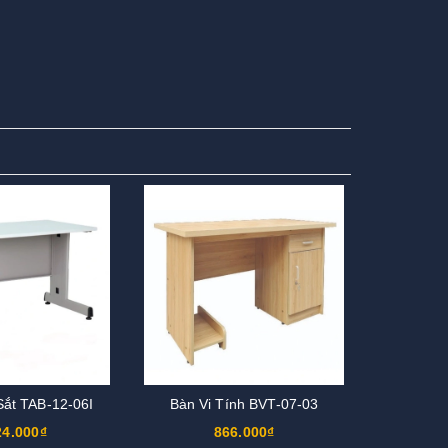
ắt TAB-12-06I
Bàn Vi Tính BVT-07-03
24.000₫
866.000₫