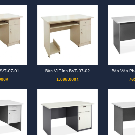
 BVT-07-01
Bàn Vi Tính BVT-07-02
Bàn Văn Ph
000₫
1.098.000₫
76