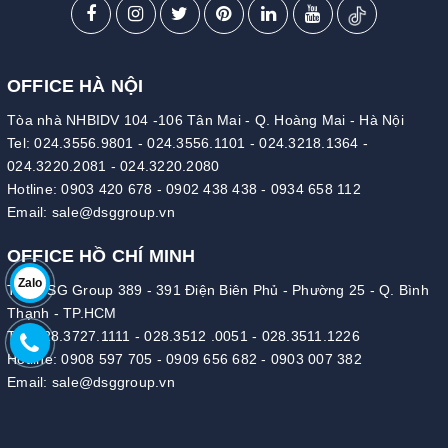
OFFICE HÀ NỘI
Tòa nhà NHBIDV 104 -106 Tân Mai - Q. Hoàng Mai - Hà Nội
Tel:
024.3556.9801
-
024.3556.1101
-
024.3218.1364
-
024.3220.2081
-
024.3220.2080
Hotline:
0903 420 678
-
0902 438 438
-
0934 658 112
Email:
sale@dsggroup.vn
OFFICE HỒ CHÍ MINH
Zalo
Tòa DSG Group 389 - 391 Điện Biên Phủ - Phường 25 - Q. Bình
Thạnh - TP.HCM
Tel:
028.3727.1111
-
028.3512 .0051
-
028.3511.1226
Hotline:
0908 597 705
-
0909 656 682
-
0903 007 382
Email:
sale@dsggroup.vn