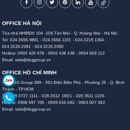
OFFICE HÀ NỘI
Tòa nhà NHBIDV 104 -106 Tân Mai - Q. Hoàng Mai - Hà Nội
Tel:
024.3556.9801
-
024.3556.1101
-
024.3218.1364
-
024.3220.2081
-
024.3220.2080
Hotline:
0903 420 678
-
0902 438 438
-
0934 658 112
Email:
sale@dsggroup.vn
OFFICE HỒ CHÍ MINH
Zalo
Tòa DSG Group 389 - 391 Điện Biên Phủ - Phường 25 - Q. Bình
Thạnh - TP.HCM
Tel:
028.3727.1111
-
028.3512 .0051
-
028.3511.1226
Hotline:
0908 597 705
-
0909 656 682
-
0903 007 382
Email:
sale@dsggroup.vn