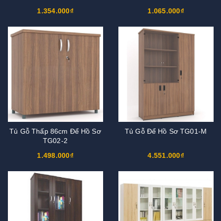
1.354.000₫
1.065.000₫
Tủ Gỗ Thấp 86cm Để Hồ Sơ
Tủ Gỗ Để Hồ Sơ TG01-M
TG02-2
1.498.000₫
4.551.000₫