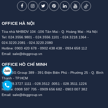
OFFICE HÀ NỘI
Tòa nhà NHBIDV 104 -106 Tân Mai - Q. Hoàng Mai - Hà Nội
Tel:
024.3556.9801
-
024.3556.1101
-
024.3218.1364
-
024.3220.2081
-
024.3220.2080
Hotline:
0903 420 678
-
0902 438 438
-
0934 658 112
Email:
sale@dsggroup.vn
OFFICE HỒ CHÍ MINH
Zalo
Tòa DSG Group 389 - 391 Điện Biên Phủ - Phường 25 - Q. Bình
Thạnh - TP.HCM
Tel:
028.3727.1111
-
028.3512 .0051
-
028.3511.1226
Hotline:
0908 597 705
-
0909 656 682
-
0903 007 382
Email:
sale@dsggroup.vn