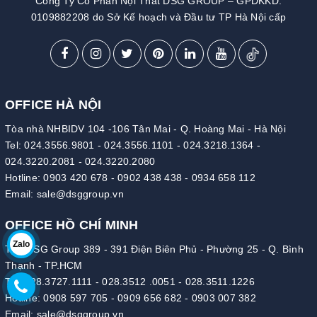
Công Ty Cổ Phần Nội Thất DSG GROUP – GPDKKD:
0109882208 do Sở Kế hoạch và Đầu tư TP Hà Nội cấp
OFFICE HÀ NỘI
Tòa nhà NHBIDV 104 -106 Tân Mai - Q. Hoàng Mai - Hà Nội
Tel:
024.3556.9801
-
024.3556.1101
-
024.3218.1364
-
024.3220.2081
-
024.3220.2080
Hotline:
0903 420 678
-
0902 438 438
-
0934 658 112
Email:
sale@dsggroup.vn
OFFICE HỒ CHÍ MINH
Zalo
Tòa DSG Group 389 - 391 Điện Biên Phủ - Phường 25 - Q. Bình
Thạnh - TP.HCM
Tel:
028.3727.1111
-
028.3512 .0051
-
028.3511.1226
Hotline:
0908 597 705
-
0909 656 682
-
0903 007 382
Email:
sale@dsggroup.vn