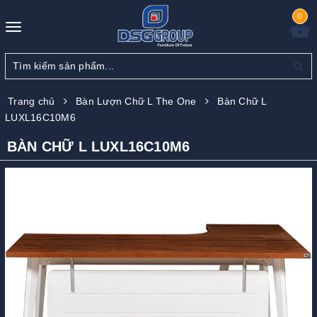
0
Toggle
navigation
Trang chủ
Bàn Lượn Chữ L The One
Bàn Chữ L
LUXL16C10M6
BÀN CHỮ L LUXL16C10M6