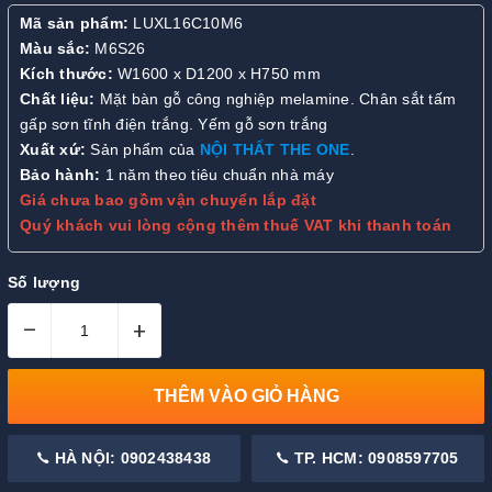
Mã sản phẩm:
LUXL16C10M6
Màu sắc:
M6S26
Kích thước:
W1600 x D1200 x H750 mm
Chất liệu:
Mặt bàn gỗ công nghiệp melamine. Chân sắt tấm
gấp sơn tĩnh điện trắng. Yếm gỗ sơn trắng
Xuất xứ:
Sản phẩm của
NỘI THẤT THE ONE
.
Bảo hành:
1 năm theo tiêu chuẩn nhà máy
Giá chưa bao gồm vận chuyển lắp đặt
Quý khách vui lòng cộng thêm thuế VAT khi thanh toán
Số lượng
–
+
THÊM VÀO GIỎ HÀNG
HÀ NỘI: 0902438438
TP. HCM: 0908597705