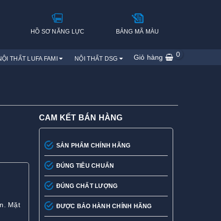
H
HỒ SƠ NĂNG LỰC
BẢNG MÃ MÀU
0
Giỏ hàng
NỘI THẤT LUFA FAMI
NỘI THẤT DSG
CAM KẾT BÁN HÀNG
SẢN PHẨM CHÍNH HÃNG
ĐÚNG TIÊU CHUẨN
ĐÚNG CHẤT LƯỢNG
n. Mặt
ĐƯỢC BẢO HÀNH CHÍNH HÃNG