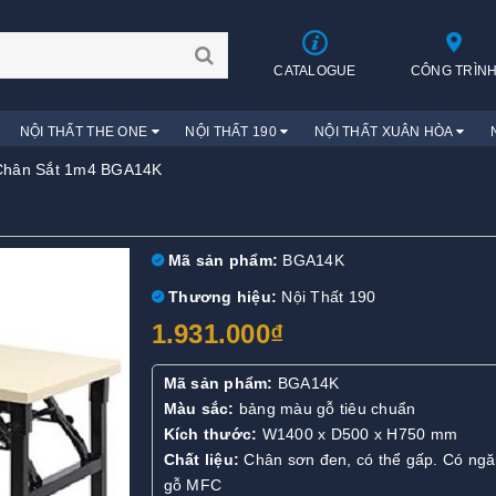
CATALOGUE
CÔNG TRÌN
NỘI THẤT THE ONE
NỘI THẤT 190
NỘI THẤT XUÂN HÒA
Chân Sắt 1m4 BGA14K
Mã sản phẩm:
BGA14K
Thương hiệu:
Nội Thất 190
1.931.000₫
Mã sản phẩm:
BGA14K
Màu sắc:
bảng màu gỗ tiêu chuẩn
Kích thước:
W1400 x D500 x H750 mm
Chất liệu:
Chân sơn đen, có thể gấp. Có ngă
gỗ MFC