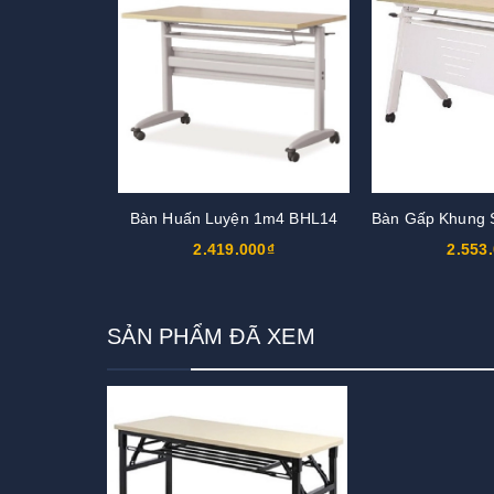
Bàn Huấn Luyện 1m4 BHL14
2.419.000₫
2.553
SẢN PHẨM ĐÃ XEM