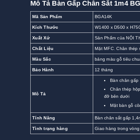
Mô Tả Bàn Gấp Chân Sắt 1m4 B
Mã Sản Phẩm
BGA14K
Kích Thước
W1400 x D500 x H75
Xuất Xứ
Sản Phẩm của NỘI T
Chất Liệu
Mặt MFC. Chân thép 
Màu Sắc
bảng màu gỗ tiêu chu
Bảo Hành
12 tháng
Bàn chân gấp
Chân thép hộp
Mô Tả
đỡ bên dưới
Mặt bàn gỗ c
Tính Năng
Bàn chân sắt gấp 1,4m
Tình trạng hàng
Giao hàng trong vòng