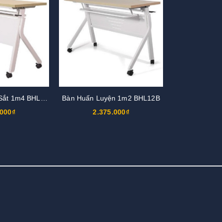
Bàn Gấp Khung Sắt 1m4 BHL14B
Bàn Huấn Luyện 1m2 BHL12B
.000₫
2.375.000₫