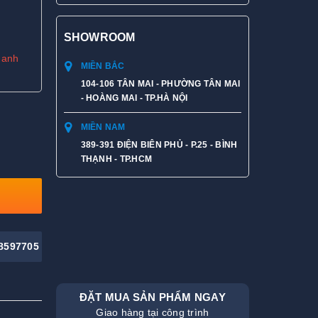
SHOWROOM
hanh
MIỀN BẮC
104-106 TÂN MAI - PHƯỜNG TÂN MAI
- HOÀNG MAI - TP.HÀ NỘI
MIỀN NAM
389-391 ĐIỆN BIÊN PHỦ - P.25 - BÌNH
THẠNH - TP.HCM
8597705
ĐẶT MUA SẢN PHẨM NGAY
Giao hàng tại công trình