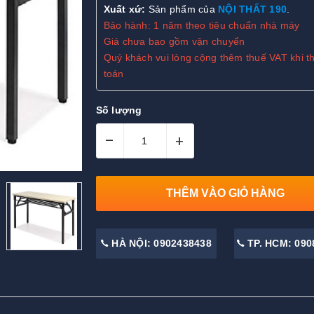
Xuất xứ:
Sản phẩm của
NỘI THẤT 190
.
Bảo hành: 1 năm theo tiêu chuẩn nhà máy
Giá chưa bao gồm vận chuyển
Quý khách vui lòng cộng thêm thuế VAT khi t
toán
Số lượng
–
+
THÊM VÀO GIỎ HÀNG
HÀ NỘI: 0902438438
TP. HCM: 090