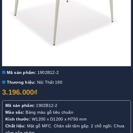
Mã sản phẩm:
1902B12-2
Thương hiệu:
Nội Thất 190
3.196.000₫
Mã sản phẩm:
1902B12-2
Màu sắc:
Bảng màu gỗ tiêu chuẩn
Kích thước:
W1200 x D1200 x H750 mm
Chất liệu:
Mặt gỗ MFC. Chân sắt tấm gấp. 2 chỗ ngồi. Chưa
gồm nắp nhôm.