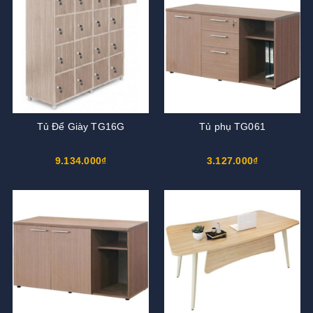
Tủ Để Giày TG16G
Tủ phụ TG061
9.134.000₫
3.127.000₫