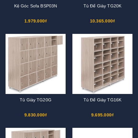
Kệ Góc Sofa BSP03N
Tủ Để Giày TG20K
1.979.000₫
10.365.000₫
Tủ Giày TG20G
Tủ Để Giày TG16K
9.830.000₫
9.695.000₫