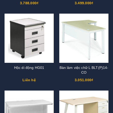
3.788.000₫
3.499.000₫
Hộc di động HG01
Bàn làm việc chữ L BLT(P)14-
CO
Liên hệ
3.051.000₫