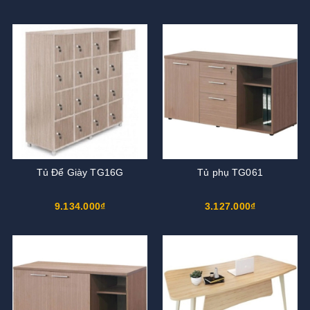
Tủ Để Giày TG16G
Tủ phụ TG061
9.134.000₫
3.127.000₫