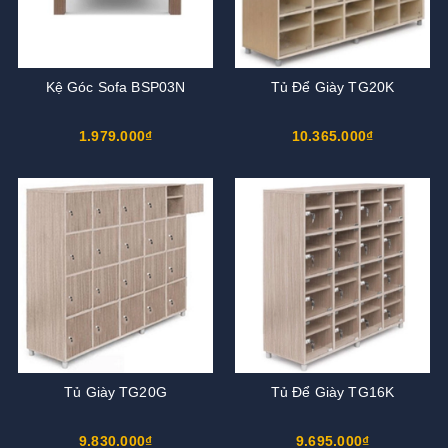
Kệ Góc Sofa BSP03N
Tủ Để Giày TG20K
1.979.000₫
10.365.000₫
Tủ Giày TG20G
Tủ Để Giày TG16K
9.830.000₫
9.695.000₫