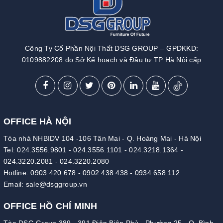
Công Ty Cổ Phần Nội Thất DSG GROUP – GPDKKD:
0109882208 do Sở Kế hoạch và Đầu tư TP Hà Nội cấp
OFFICE HÀ NỘI
Tòa nhà NHBIDV 104 -106 Tân Mai - Q. Hoàng Mai - Hà Nội
Tel:
024.3556.9801
-
024.3556.1101
-
024.3218.1364
-
024.3220.2081
-
024.3220.2080
Hotline:
0903 420 678
-
0902 438 438
-
0934 658 112
Email:
sale@dsggroup.vn
OFFICE HỒ CHÍ MINH
Tòa DSG Group 389 - 391 Điện Biên Phủ - Phường 25 - Q. Bình