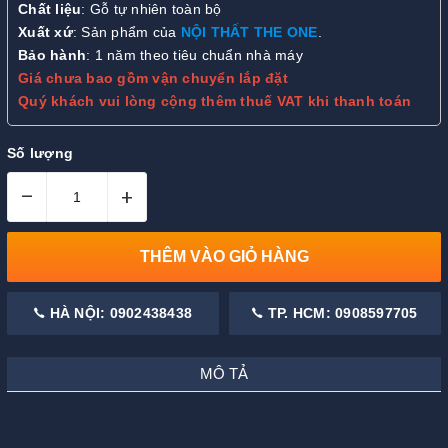
Chất liệu
: Gỗ tự nhiên toàn bộ
Xuất xứ
: Sản phẩm của
NỘI THẤT THE ONE
.
Bảo hành
: 1 năm theo tiêu chuẩn nhà máy
Giá chưa bao gồm vận chuyển lắp đặt
Quý khách vui lòng cộng thêm thuế VAT khi thanh toán
Số lượng
–
+
THÊM VÀO GIỎ HÀNG
HÀ NỘI: 0902438438
TP. HCM: 0908597705
MÔ TẢ