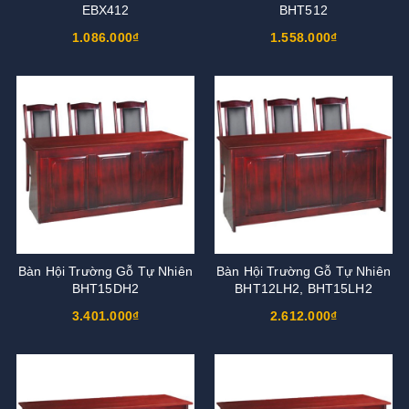
EBX412
BHT512
1.086.000₫
1.558.000₫
Bàn Hội Trường Gỗ Tự Nhiên
Bàn Hội Trường Gỗ Tự Nhiên
BHT15DH2
BHT12LH2, BHT15LH2
3.401.000₫
2.612.000₫