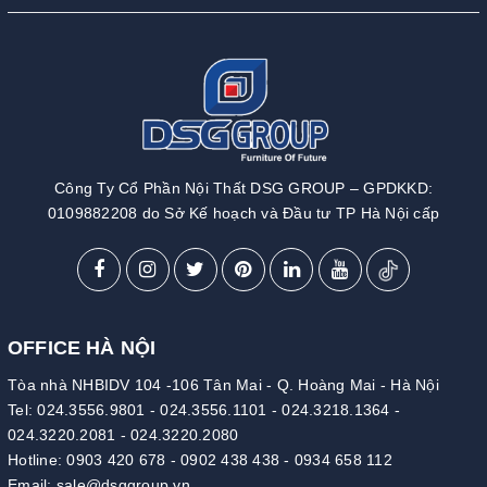
Công Ty Cổ Phần Nội Thất DSG GROUP – GPDKKD:
0109882208 do Sở Kế hoạch và Đầu tư TP Hà Nội cấp
OFFICE HÀ NỘI
Tòa nhà NHBIDV 104 -106 Tân Mai - Q. Hoàng Mai - Hà Nội
Tel:
024.3556.9801
-
024.3556.1101
-
024.3218.1364
-
024.3220.2081
-
024.3220.2080
Hotline:
0903 420 678
-
0902 438 438
-
0934 658 112
Email:
sale@dsggroup.vn