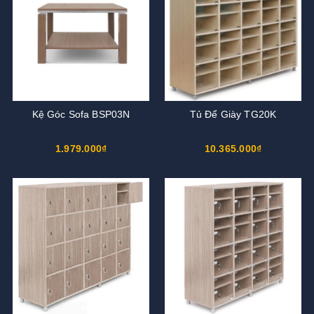
Kệ Góc Sofa BSP03N
Tủ Để Giày TG20K
1.979.000₫
10.365.000₫