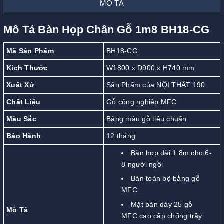
MÔ TẢ
Mô Tả Bàn Họp Chân Gỗ 1m8 BH18-CG
Mã Sản Phẩm
BH18-CG
Kích Thước
W1800 x D900 x H740 mm
Xuất Xứ
Sản Phẩm của NỘI THẤT 190
Chất Liệu
Gỗ công nghiệp MFC
Màu Sắc
Bảng màu gỗ tiêu chuẩn
Bảo Hành
12 tháng
Bàn họp dài 1.8m cho 6-
8 người ngồi
Bàn toàn bộ bằng gỗ
MFC
Mặt bàn dày 25 gỗ
Mô Tả
MFC cao cấp chống trầy