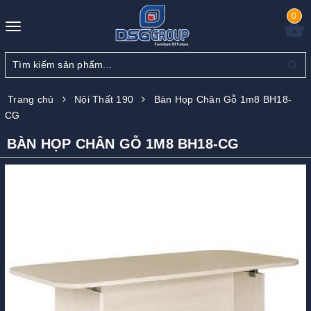
0
Toggle
navigation
Trang chủ
Nội Thất 190
Bàn Họp Chân Gỗ 1m8 BH18-
CG
BÀN HỌP CHÂN GỖ 1M8 BH18-CG