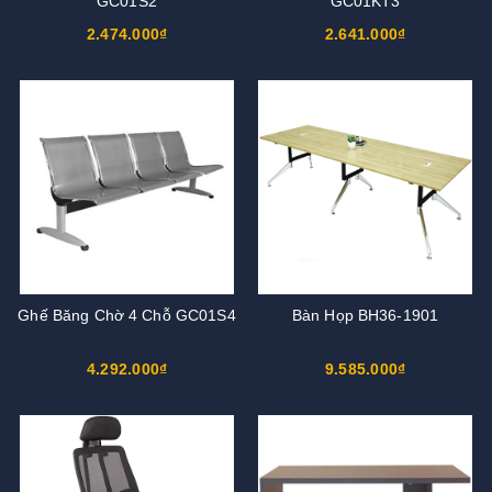
GC01S2
GC01KT3
2.474.000₫
2.641.000₫
Ghế Băng Chờ 4 Chỗ GC01S4
Bàn Họp BH36-1901
4.292.000₫
9.585.000₫