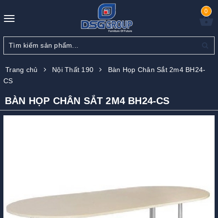
0
Toggle
navigation
Trang chủ
Nội Thất 190
Bàn Họp Chân Sắt 2m4 BH24-
CS
BÀN HỌP CHÂN SẮT 2M4 BH24-CS