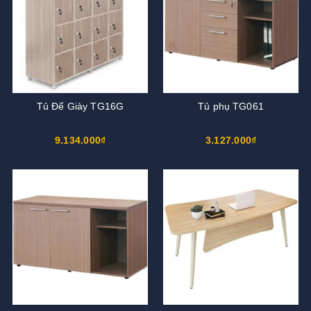
Tủ Để Giày TG16G
Tủ phụ TG061
9.134.000₫
3.127.000₫