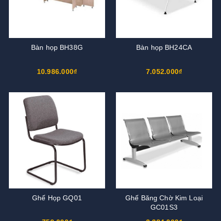
Bàn họp BH38G
Bàn họp BH24CA
10.986.000₫
7.052.000₫
Ghế Họp GQ01
Ghế Băng Chờ Kim Loại
GC01S3