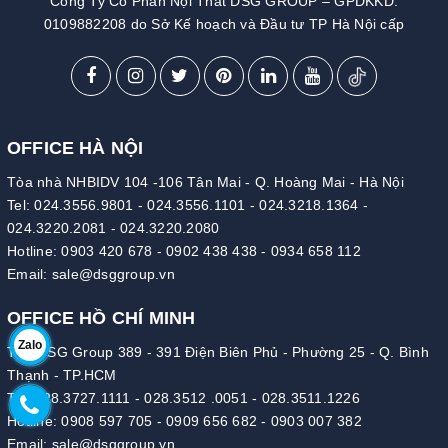
Công Ty Cổ Phần Nội Thất DSG GROUP – GPDKKD:
0109882208 do Sở Kế hoạch và Đầu tư TP Hà Nội cấp
OFFICE HÀ NỘI
Tòa nhà NHBIDV 104 -106 Tân Mai - Q. Hoàng Mai - Hà Nội
Tel:
024.3556.9801
-
024.3556.1101
-
024.3218.1364
-
024.3220.2081
-
024.3220.2080
Hotline:
0903 420 678
-
0902 438 438
-
0934 658 112
Email:
sale@dsggroup.vn
OFFICE HỒ CHÍ MINH
Zalo
Tòa DSG Group 389 - 391 Điện Biên Phủ - Phường 25 - Q. Bình
Thạnh - TP.HCM
Tel:
028.3727.1111
-
028.3512 .0051
-
028.3511.1226
Hotline:
0908 597 705
-
0909 656 682
-
0903 007 382
Email:
sale@dsggroup.vn