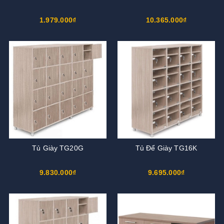
1.979.000₫
10.365.000₫
Tủ Giày TG20G
Tủ Để Giày TG16K
9.830.000₫
9.695.000₫