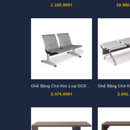
1.165.000₫
10.986
Ghế Băng Chờ Kim Loại GC01S2
2.474.000₫
2.641