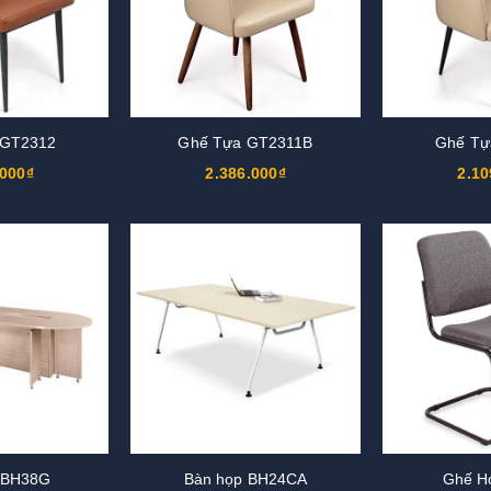
 GT2312
Ghế Tựa GT2311B
Ghế Tự
.000₫
2.386.000₫
2.10
 BH38G
Bàn họp BH24CA
Ghế H