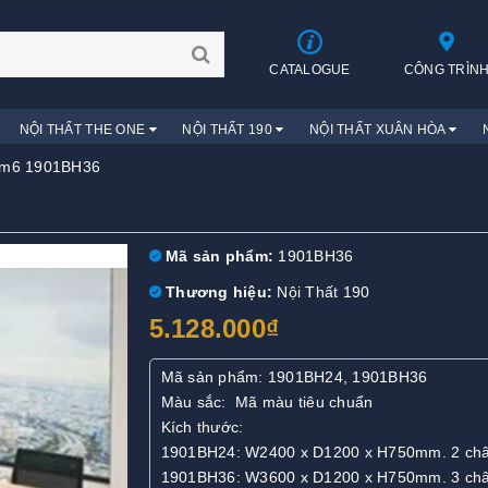
CATALOGUE
CÔNG TRÌN
NỘI THẤT THE ONE
NỘI THẤT 190
NỘI THẤT XUÂN HÒA
3m6 1901BH36
Mã sản phẩm:
1901BH36
Thương hiệu:
Nội Thất 190
5.128.000₫
Mã sản phẩm: 1901BH24, 1901BH36
Màu sắc: Mã màu tiêu chuẩn
Kích thước:
1901BH24: W2400 x D1200 x H750mm. 2 ch
1901BH36: W3600 x D1200 x H750mm. 3 ch