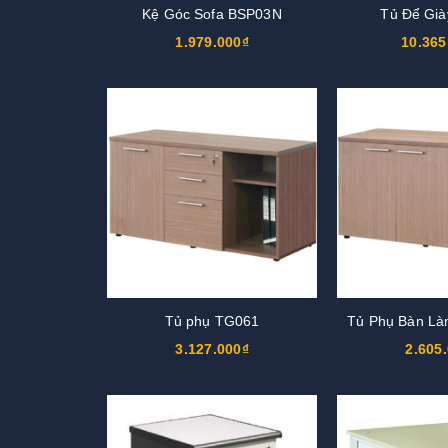
Kệ Góc Sofa BSP03N
Tủ Để Gi
1.979.000₫
10.365
Tủ phụ TG061
Tủ Phụ Bàn Là
3.127.000₫
2.605