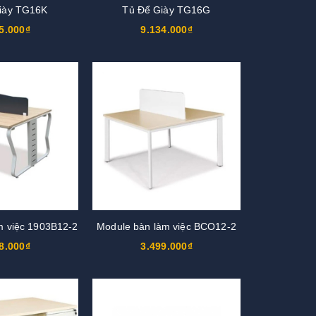
iày TG16K
Tủ Để Giày TG16G
5.000₫
9.134.000₫
m việc 1903B12-2
Module bàn làm việc BCO12-2
8.000₫
3.499.000₫