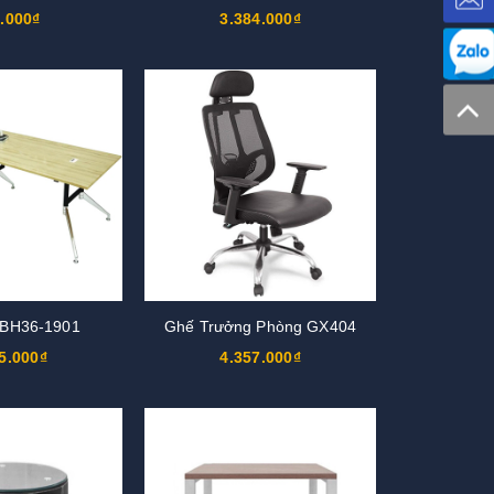
.000₫
3.384.000₫
 BH36-1901
Ghế Trưởng Phòng GX404
5.000₫
4.357.000₫