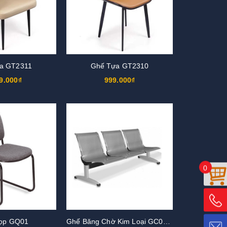
a GT2311
Ghế Tựa GT2310
9.000₫
999.000₫
0
ọp GQ01
Ghế Băng Chờ Kim Loại GC01S3