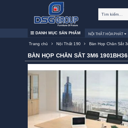
DANH MỤC SẢN PHẨM
NỘI THẤT HÒA PHÁT
Trang chủ
Nội Thất 190
Bàn Họp Chân Sắt 
BÀN HỌP CHÂN SẮT 3M6 1901BH36