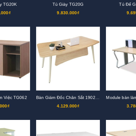
ày TG20K
Tủ Giày TG20G
Tủ Để G
.000₫
9.830.000₫
9.69
m Việc TG062
Bàn Giám Đốc Chân Sắt 1902BLD06
Module bàn là
.000₫
4.129.000₫
3.78