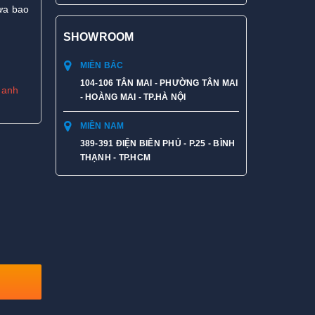
ưa bao
SHOWROOM
MIỀN BẮC
104-106 TÂN MAI - PHƯỜNG TÂN MAI
hanh
- HOÀNG MAI - TP.HÀ NỘI
MIỀN NAM
389-391 ĐIỆN BIÊN PHỦ - P.25 - BÌNH
THẠNH - TP.HCM