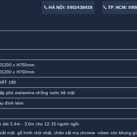
HÀ NỘI: 0902438438
TP. HCM: 090
6
 D1200 x H750mm
 D1200 x H750mm
HẤT 190
cấp phủ melamine chồng xước bề mặt
àu đính kèm
n dài 2,4m - 3,6m cho 12-15 người ngồi
sắt mặt gỗ hình chữ nhật, chân sắt mạ chrome -niken còn khung gi