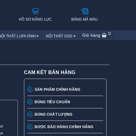
H
HỒ SƠ NĂNG LỰC
BẢNG MÃ MÀU
0
Giỏ hàng
NỘI THẤT LUFA FAMI
NỘI THẤT DSG
CAM KẾT BÁN HÀNG
SẢN PHẨM CHÍNH HÃNG
ĐÚNG TIÊU CHUẨN
ĐÚNG CHẤT LƯỢNG
ân
ĐƯỢC BẢO HÀNH CHÍNH HÃNG
ân