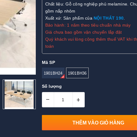
Chất liệu: Gỗ công nghiệp phủ melamine. Ch
gồm nắp nhôm
Xuất xứ:
Sản phẩm của
NỘI THẤT 190
.
Bảo hành: 1 năm theo tiêu chuẩn nhà máy
Giá chưa bao gồm vận chuyển lắp đặt
Quý khách vui lòng cộng thêm thuế VAT khi t
toán
Mã SP
1901BH24
1901BH36
Số lượng
–
+
THÊM VÀO GIỎ HÀNG