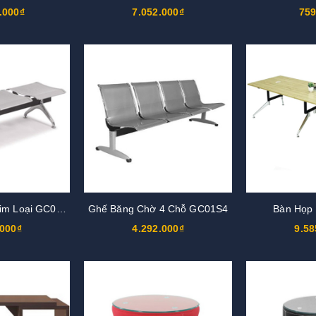
.000₫
7.052.000₫
759
Ghế Băng Chờ Kim Loại GC01KT3
Ghế Băng Chờ 4 Chỗ GC01S4
Bàn Họp
.000₫
4.292.000₫
9.58