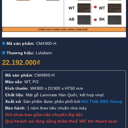
Mã sản phẩm:
CM4900-H
Thương hiệu:
Lufafami
22.192.000₫
Mã sản phẩm
: CM4900-H
Màu sắc
: WT, PO
Kích thước
: W4900 x D1900 x H750 mm
Chất liệu
: Mặt gỗ Laminate Hàn Quốc, kết hợp vinyl.
Xuất xứ
: Sản phẩm được phân phối bởi
Nội Thất DSG Group
Bảo hành
: 1 năm theo tiêu chuẩn nhà máy
Giá chưa bao gồm vận chuyển lắp đặt
Quý khách vui lòng cộng thêm thuế VAT khi thanh toán