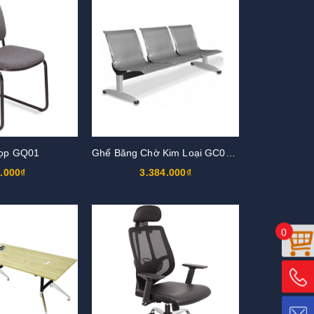
ọp GQ01
Ghế Băng Chờ Kim Loại GC01S3
.000₫
3.384.000₫
0