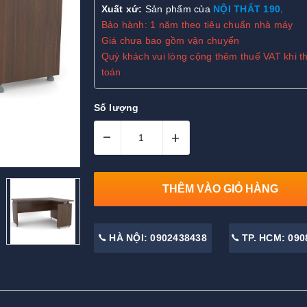
Xuất xứ:
Sản phẩm của
NỘI THẤT 190
.
Bảo hành: 1 năm theo tiêu chuẩn nhà máy
Giá chưa bao gồm vận chuyển
Quý khách vui lòng cộng thêm thuế VAT khi t
toán
Số lượng
–
+
THÊM VÀO GIỎ HÀNG
HÀ NỘI: 0902438438
TP. HCM: 090