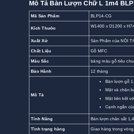
Mô Tả Bàn Lượn Chữ L 1m4 BL
Mã Sản Phẩm
BLP14-CG
W1400 x D1200 x H7
Kích Thước
Xuất Xứ
Sản Phẩm của NỘI T
Chất Liệu
Gỗ MFC
Màu Sắc
bảng màu gỗ tiêu chu
Bảo Hành
12 tháng
Bàn lượn gỗ 1
Mặt và chân 
Mô Tả
Mặt liên kết v
Cạnh ngắn của
Tính Năng
Bàn lượn chân sắt 1,4
Tình trạng hàng
Giao hàng trong vòng