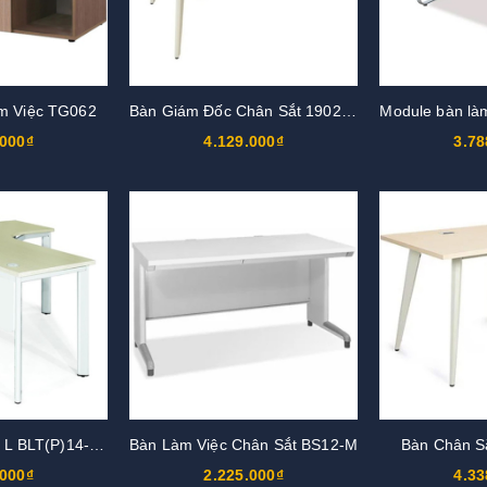
m Việc TG062
Bàn Giám Đốc Chân Sắt 1902BLD06
Module bàn là
.000₫
4.129.000₫
3.78
Bàn làm việc chữ L BLT(P)14-CO
Bàn Làm Việc Chân Sắt BS12-M
Bàn Chân S
.000₫
2.225.000₫
4.33