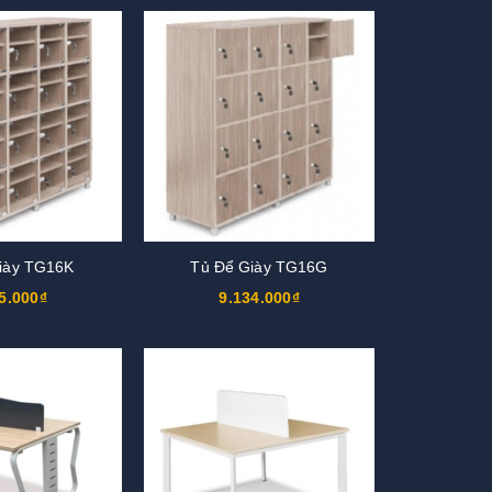
iày TG16K
Tủ Để Giày TG16G
5.000₫
9.134.000₫