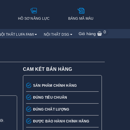
H
HỒ SƠ NĂNG LỰC
BẢNG MÃ MÀU
0
Giỏ hàng
NỘI THẤT LUFA FAMI
NỘI THẤT DSG
CAM KẾT BÁN HÀNG
SẢN PHẨM CHÍNH HÃNG
ĐÚNG TIÊU CHUẨN
ĐÚNG CHẤT LƯỢNG
đỡ.
ĐƯỢC BẢO HÀNH CHÍNH HÃNG