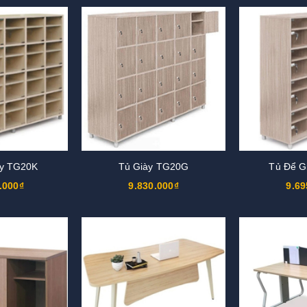
ày TG20K
Tủ Giày TG20G
Tủ Để G
.000₫
9.830.000₫
9.69