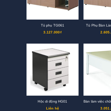
Tủ phụ TG061
Tủ Phụ Bàn Là
3.127.000₫
2.605
Hộc di động HG01
Liên hệ
3.051