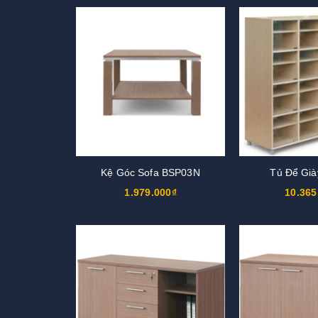
Kệ Góc Sofa BSP03N
Tủ Để Gi
1.979.000₫
10.365