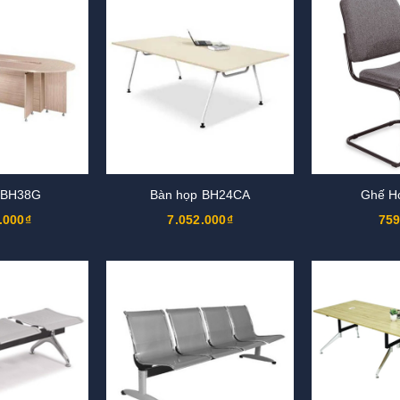
 BH38G
Bàn họp BH24CA
Ghế H
.000₫
7.052.000₫
759