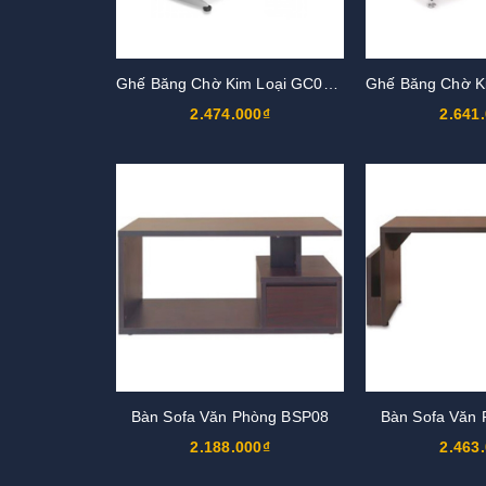
Ghế Băng Chờ Kim Loại GC01S2
2.474.000₫
2.641
Bàn Sofa Văn Phòng BSP08
Bàn Sofa Văn
2.188.000₫
2.463