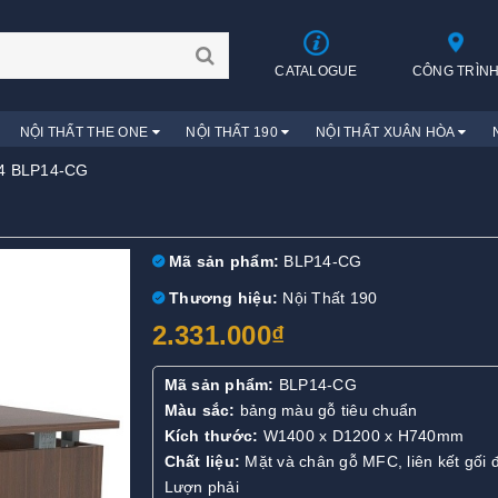
CATALOGUE
CÔNG TRÌN
NỘI THẤT THE ONE
NỘI THẤT 190
NỘI THẤT XUÂN HÒA
4 BLP14-CG
Mã sản phẩm:
BLP14-CG
Thương hiệu:
Nội Thất 190
2.331.000₫
Mã sản phẩm:
BLP14-CG
Màu sắc:
bảng màu gỗ tiêu chuẩn
Kích thước:
W1400 x D1200 x H740mm
Chất liệu:
Mặt và chân gỗ MFC, liên kết gối 
Lượn phải