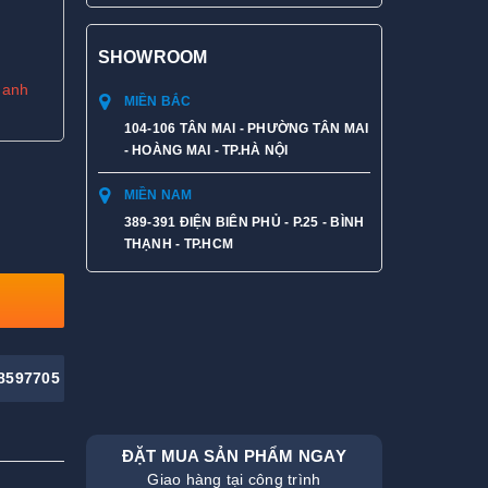
SHOWROOM
hanh
MIỀN BẮC
104-106 TÂN MAI - PHƯỜNG TÂN MAI
- HOÀNG MAI - TP.HÀ NỘI
MIỀN NAM
389-391 ĐIỆN BIÊN PHỦ - P.25 - BÌNH
THẠNH - TP.HCM
8597705
ĐẶT MUA SẢN PHẨM NGAY
Giao hàng tại công trình