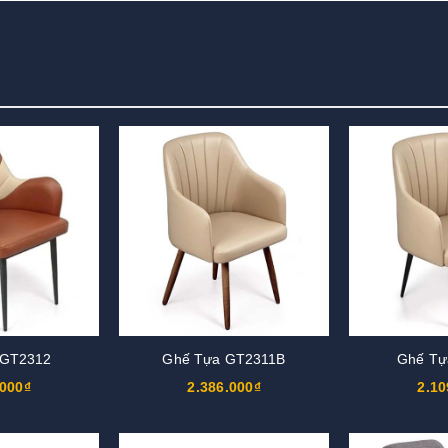
 GT2312
Ghế Tựa GT2311B
Ghế Tự
.000₫
2.386.000₫
2.10