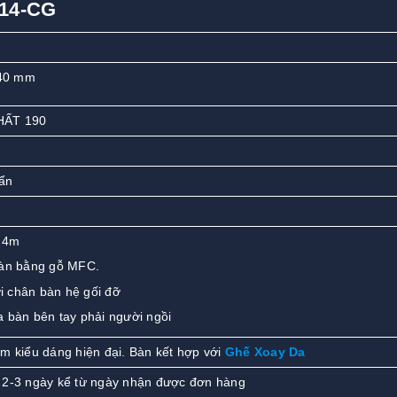
P14-CG
40 mm
HẤT 190
ẩn
.4m
bàn bằng gỗ MFC.
ới chân bàn hệ gối đỡ
 bàn bên tay phải người ngồi
m kiểu dáng hiện đại. Bàn kết hợp với
G
hế Xoay Da
 2-3 ngày kể từ ngày nhận được đơn hàng