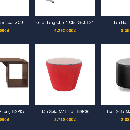
Ghế Băng Chờ Kim Loại GC01KT3
Ghế Băng Chờ 4 Chỗ GC01S4
Bàn Họp
.000₫
4.292.000₫
9.58
 Phòng BSP07
Bàn Sofa Mặt Tròn BSP06
Bàn Sofa M
.000₫
2.710.000₫
2.63