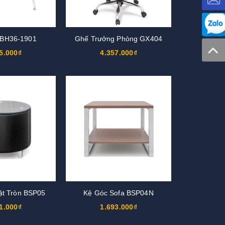
 BH36-1901
Ghế Trưởng Phòng GX404
5.000₫
4.357.000₫
ặt Tròn BSP05
Kệ Góc Sofa BSP04N
1.000₫
1.693.000₫