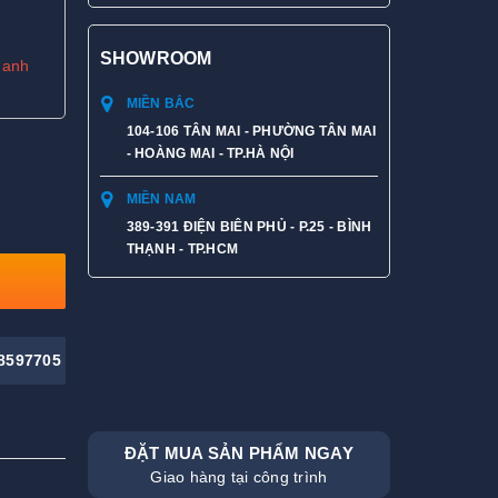
SHOWROOM
hanh
MIỀN BẮC
104-106 TÂN MAI - PHƯỜNG TÂN MAI
- HOÀNG MAI - TP.HÀ NỘI
MIỀN NAM
389-391 ĐIỆN BIÊN PHỦ - P.25 - BÌNH
THẠNH - TP.HCM
8597705
ĐẶT MUA SẢN PHẨM NGAY
Giao hàng tại công trình