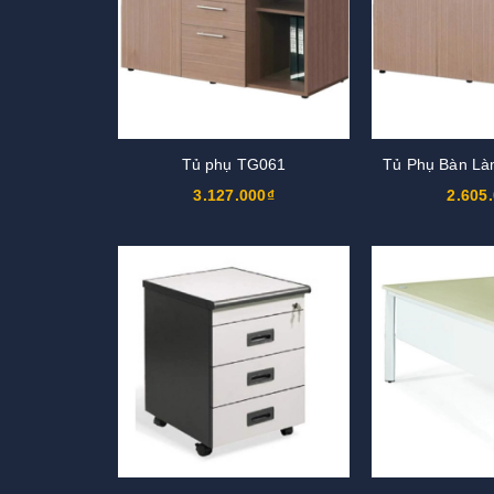
Tủ phụ TG061
Tủ Phụ Bàn Là
3.127.000₫
2.605