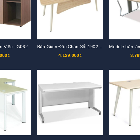
m Việc TG062
Bàn Giám Đốc Chân Sắt 1902BLD06
Module bàn là
.000₫
4.129.000₫
3.78