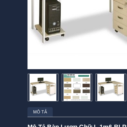
MÔ TẢ
Mô Tả Bàn Lượn Chữ L 1m6 BLP