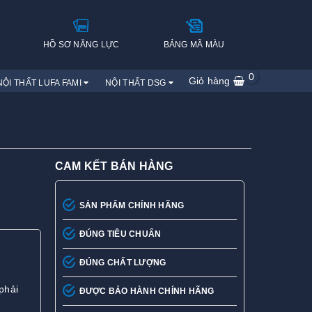
H
HỒ SƠ NĂNG LỰC
BẢNG MÃ MÀU
0
Giỏ hàng
NỘI THẤT LUFA FAMI
NỘI THẤT DSG
CAM KẾT BÁN HÀNG
SẢN PHẨM CHÍNH HÃNG
ĐÚNG TIÊU CHUẨN
ĐÚNG CHẤT LƯỢNG
phải
ĐƯỢC BẢO HÀNH CHÍNH HÃNG