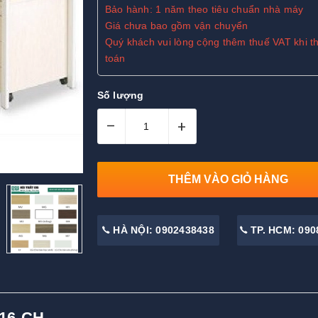
Bảo hành: 1 năm theo tiêu chuẩn nhà máy
Giá chưa bao gồm vận chuyển
Quý khách vui lòng cộng thêm thuế VAT khi t
toán
Số lượng
–
+
THÊM VÀO GIỎ HÀNG
HÀ NỘI: 0902438438
TP. HCM: 090
16-CH