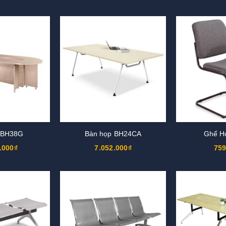
 BH38G
Bàn họp BH24CA
Ghế H
.000₫
7.052.000₫
759