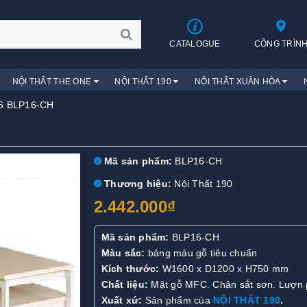
CATALOGUE
CÔNG TRÌN
NỘI THẤT THE ONE
NỘI THẤT 190
NỘI THẤT XUÂN HÒA
6 BLP16-CH
Mã sản phẩm:
BLP16-CH
Thương hiệu:
Nội Thất 190
2.442.000₫
Mã sản phẩm:
BLP16-CH
Màu sắc:
bảng màu gỗ tiêu chuẩn
Kích thước:
W1600 x D1200 x H750 mm
Chất liệu:
Mặt gỗ MFC. Chân sắt sơn. Lượn 
Xuất xứ:
Sản phẩm của
NỘI THẤT 190
.