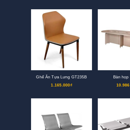
Ghế Ăn Tựa Lưng GT235B
Bàn họp
1.165.000₫
10.986