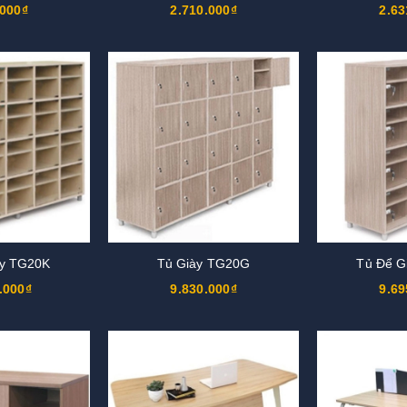
.000₫
2.710.000₫
2.63
ày TG20K
Tủ Giày TG20G
Tủ Để G
.000₫
9.830.000₫
9.69