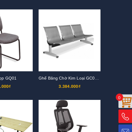
ọp GQ01
Ghế Băng Chờ Kim Loại GC01S3
.000₫
3.384.000₫
0