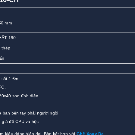
50 mm
HẤT 190
 thép
ẩn
 sắt 1.6m
FC.
20x40 sơn tĩnh điện
 bàn bên tay phải người ngồi
 giá để CPU và hộc
m kiểu dáng hiện đại. Bàn kết hợp với
G
hế Xoay Da