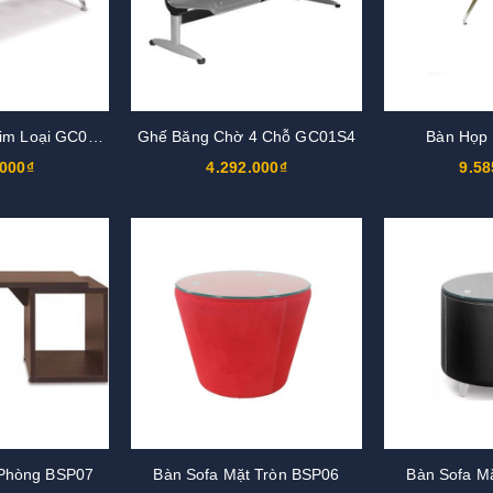
Ghế Băng Chờ Kim Loại GC01KT3
Ghế Băng Chờ 4 Chỗ GC01S4
Bàn Họp
.000₫
4.292.000₫
9.58
 Phòng BSP07
Bàn Sofa Mặt Tròn BSP06
Bàn Sofa M