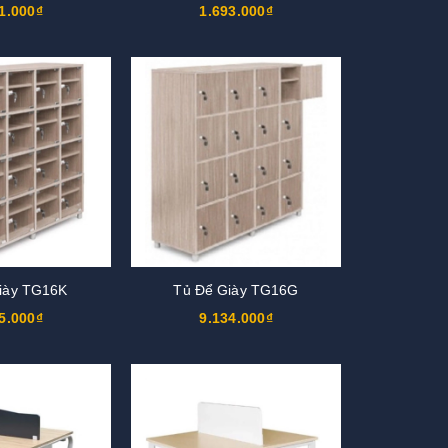
1.000₫
1.693.000₫
iày TG16K
Tủ Để Giày TG16G
5.000₫
9.134.000₫