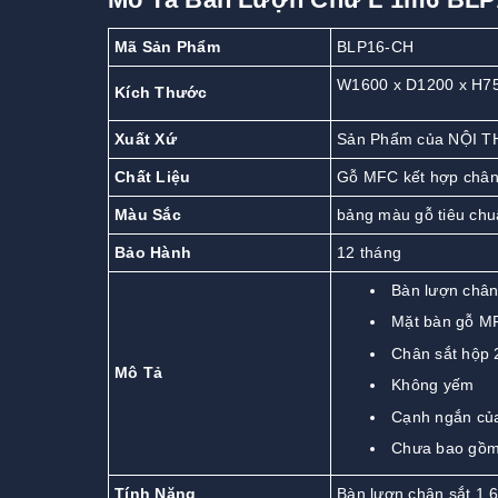
Mã Sản Phẩm
BLP16-CH
W1600 x D1200 x H7
Kích Thước
Xuất Xứ
Sản Phẩm của NỘI T
Chất Liệu
Gỗ MFC kết hợp chân
Màu Sắc
bảng màu gỗ tiêu chu
Bảo Hành
12 tháng
Bàn lượn chân
Mặt bàn gỗ M
Chân sắt hộp 
Mô Tả
Không yếm
Cạnh ngắn của
Chưa bao gồm
Tính Năng
Bàn lượn chân sắt 1,6