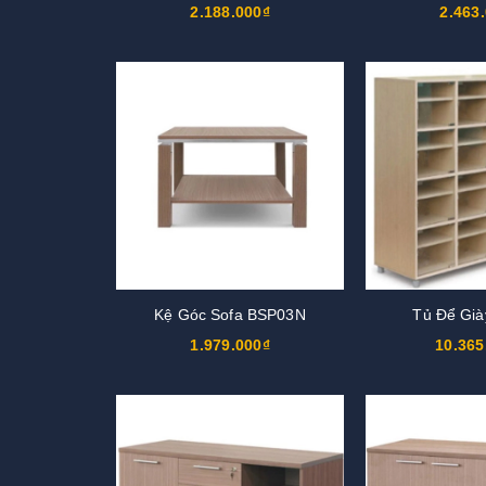
2.188.000₫
2.463
Kệ Góc Sofa BSP03N
Tủ Để Gi
1.979.000₫
10.365