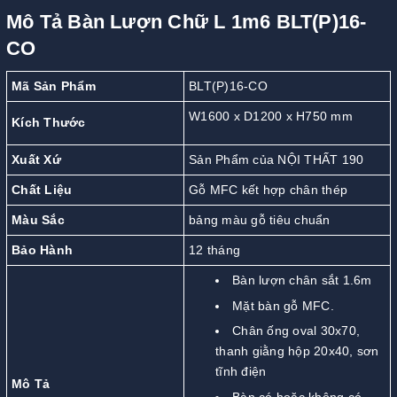
Mô Tả Bàn Lượn Chữ L 1m6 BLT(P)16-
CO
Mã Sản Phẩm
BLT(P)16-CO
W1600 x D1200 x H750 mm
Kích Thước
Xuất Xứ
Sản Phẩm của NỘI THẤT 190
Chất Liệu
Gỗ MFC kết hợp chân thép
Màu Sắc
bảng màu gỗ tiêu chuẩn
Bảo Hành
12 tháng
Bàn lượn chân sắt 1.6m
Mặt bàn gỗ MFC.
Chân ống oval 30x70,
thanh giằng hộp 20x40, sơn
tĩnh điện
Mô Tả
Bàn có hoặc không có