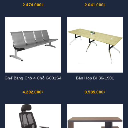
2.474.000₫
2.641.000₫
Ghế Băng Chờ 4 Chỗ GC01S4
Bàn Họp BH36-1901
4.292.000₫
9.585.000₫