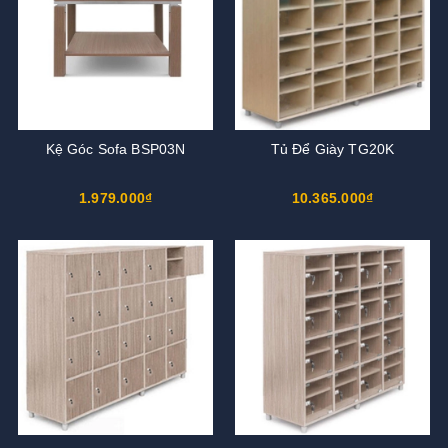
Kệ Góc Sofa BSP03N
Tủ Để Giày TG20K
1.979.000₫
10.365.000₫