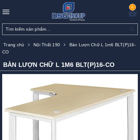
0
Toggle
navigation
Trang chủ
Nội Thất 190
Bàn Lượn Chữ L 1m6 BLT(P)16-
CO
BÀN LƯỢN CHỮ L 1M6 BLT(P)16-CO