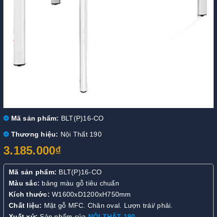
Mã sản phẩm:
BLT(P)16-CO
Thương hiệu:
Nội Thất 190
3.185.000₫
Mã sản phẩm:
BLT(P)16-CO
Màu sắc:
bảng màu gỗ tiêu chuẩn
Kích thước:
W1600xD1200xH750mm
Chất liệu:
Mặt gỗ MFC. Chân oval. Lượn trái/ phải.
Xuất xứ:
Sản phẩm của
NỘI THẤT 190
.