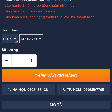
Bảo hành: 1 năm theo tiêu chuẩn nhà máy
Giá chưa bao gồm vận chuyển
Quý khách vui lòng cộng thêm thuế VAT khi thanh toán
Kiểu dáng
CÓ YẾM
KHÔNG YẾM
Số lượng
–
+
THÊM VÀO GIỎ HÀNG
HÀ NỘI: 0902438438
TP. HCM: 0908597705
MÔ TẢ