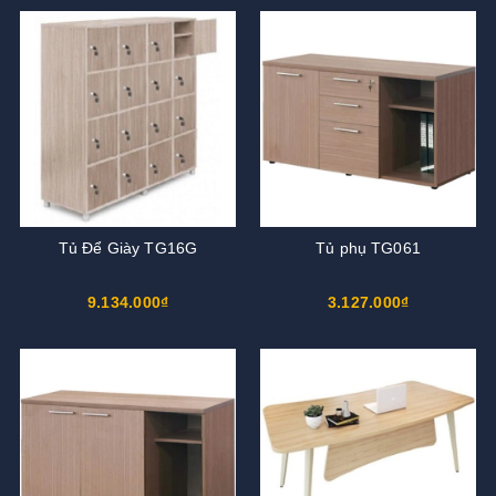
Tủ Để Giày TG16G
Tủ phụ TG061
9.134.000₫
3.127.000₫