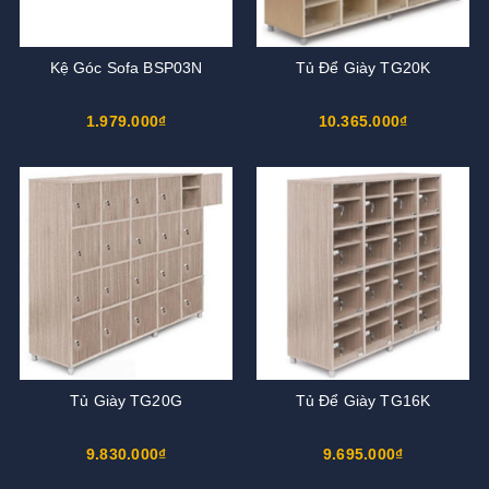
Kệ Góc Sofa BSP03N
Tủ Để Giày TG20K
1.979.000₫
10.365.000₫
Tủ Giày TG20G
Tủ Để Giày TG16K
9.830.000₫
9.695.000₫