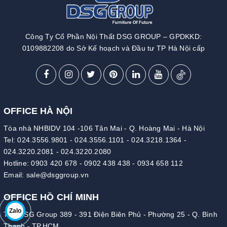
Công Ty Cổ Phần Nội Thất DSG GROUP – GPDKKD:
0109882208 do Sở Kế hoạch và Đầu tư TP Hà Nội cấp
OFFICE HÀ NỘI
Tòa nhà NHBIDV 104 -106 Tân Mai - Q. Hoàng Mai - Hà Nội
Tel:
024.3556.9801
-
024.3556.1101
-
024.3218.1364
-
024.3220.2081
-
024.3220.2080
Hotline:
0903 420 678
-
0902 438 438
-
0934 658 112
Email:
sale@dsggroup.vn
OFFICE HỒ CHÍ MINH
Zalo
Tòa DSG Group 389 - 391 Điện Biên Phủ - Phường 25 - Q. Bình
Thạnh - TP.HCM