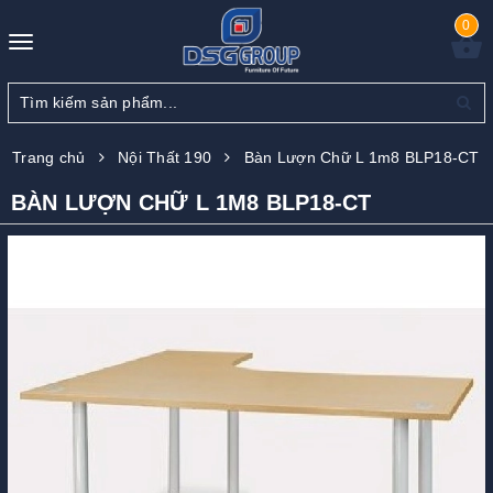
0
Toggle
navigation
Trang chủ
Nội Thất 190
Bàn Lượn Chữ L 1m8 BLP18-CT
BÀN LƯỢN CHỮ L 1M8 BLP18-CT