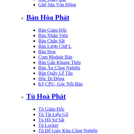
Ghế Sân Vận Động
Bàn Hòa Phát
Bàn Giám Đốc
Bàn Nhân Viên
Bàn Chân Sắt
Bàn Lượn Chữ L
Bàn Họp
Cụm Module Bàn
Bàn Gấp Khung Thép
Bàn Ăn Công Nghiệp
Bàn Quầy Lễ Tân
Hộc Di Động
Kệ CPU, Góc Nối Bàn
Tủ Hoà Phát
Tủ Giám Đốc
Tủ Tài Liệu Gỗ
Tủ Hồ Sơ Sắt
Tủ Locker
Tủ Để Giày Khu Công Nghiệp