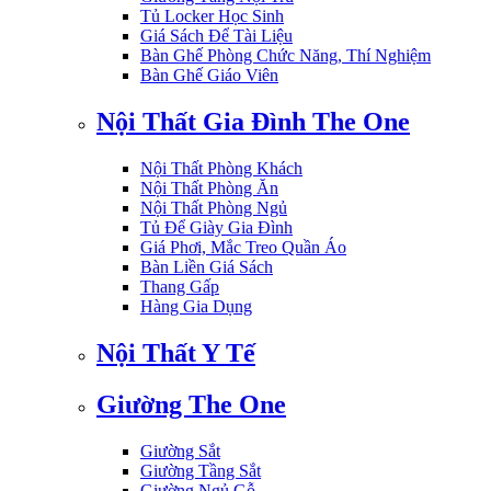
Tủ Locker Học Sinh
Giá Sách Để Tài Liệu
Bàn Ghế Phòng Chức Năng, Thí Nghiệm
Bàn Ghế Giáo Viên
Nội Thất Gia Đình The One
Nội Thất Phòng Khách
Nội Thất Phòng Ăn
Nội Thất Phòng Ngủ
Tủ Để Giày Gia Đình
Giá Phơi, Mắc Treo Quần Áo
Bàn Liền Giá Sách
Thang Gấp
Hàng Gia Dụng
Nội Thất Y Tế
Giường The One
Giường Sắt
Giường Tầng Sắt
Giường Ngủ Gỗ