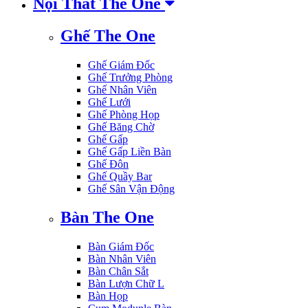
Nội Thất The One
Ghế The One
Ghế Giám Đốc
Ghế Trưởng Phòng
Ghế Nhân Viên
Ghế Lưới
Ghế Phòng Họp
Ghế Băng Chờ
Ghế Gấp
Ghế Gấp Liền Bàn
Ghế Đôn
Ghế Quầy Bar
Ghế Sân Vận Động
Bàn The One
Bàn Giám Đốc
Bàn Nhân Viên
Bàn Chân Sắt
Bàn Lượn Chữ L
Bàn Họp