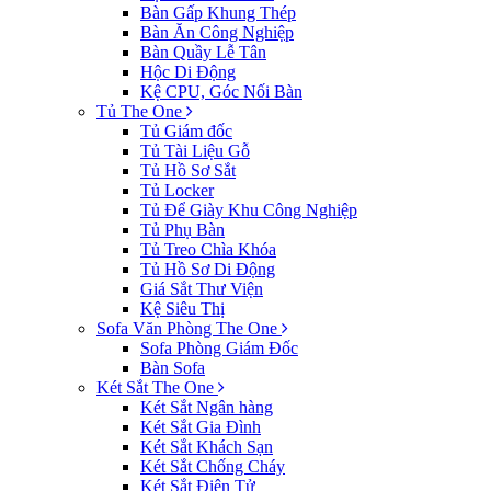
Bàn Gấp Khung Thép
Bàn Ăn Công Nghiệp
Bàn Quầy Lễ Tân
Hộc Di Động
Kệ CPU, Góc Nối Bàn
Tủ The One
Tủ Giám đốc
Tủ Tài Liệu Gỗ
Tủ Hồ Sơ Sắt
Tủ Locker
Tủ Để Giày Khu Công Nghiệp
Tủ Phụ Bàn
Tủ Treo Chìa Khóa
Tủ Hồ Sơ Di Động
Giá Sắt Thư Viện
Kệ Siêu Thị
Sofa Văn Phòng The One
Sofa Phòng Giám Đốc
Bàn Sofa
Két Sắt The One
Két Sắt Ngân hàng
Két Sắt Gia Đình
Két Sắt Khách Sạn
Két Sắt Chống Cháy
Két Sắt Điện Tử