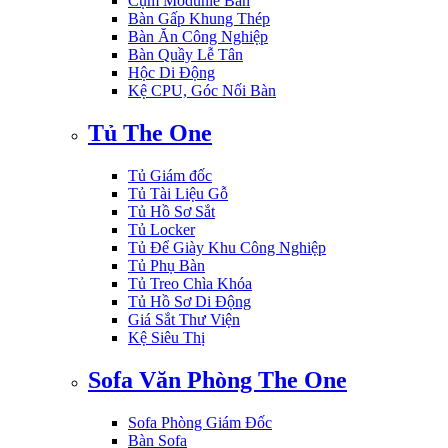
Cụm Modunle Bàn
Bàn Gấp Khung Thép
Bàn Ăn Công Nghiệp
Bàn Quầy Lễ Tân
Hộc Di Động
Kệ CPU, Góc Nối Bàn
Tủ The One
Tủ Giám đốc
Tủ Tài Liệu Gỗ
Tủ Hồ Sơ Sắt
Tủ Locker
Tủ Để Giày Khu Công Nghiệp
Tủ Phụ Bàn
Tủ Treo Chìa Khóa
Tủ Hồ Sơ Di Động
Giá Sắt Thư Viện
Kệ Siêu Thị
Sofa Văn Phòng The One
Sofa Phòng Giám Đốc
Bàn Sofa