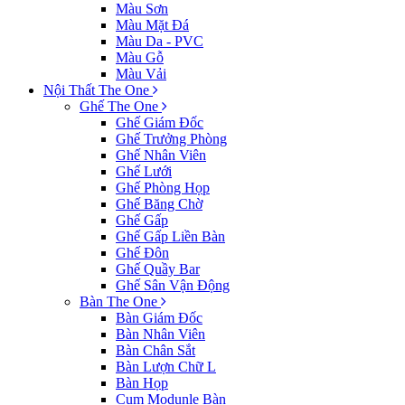
Màu Sơn
Màu Mặt Đá
Màu Da - PVC
Màu Gỗ
Màu Vải
Nội Thất The One
Ghế The One
Ghế Giám Đốc
Ghế Trưởng Phòng
Ghế Nhân Viên
Ghế Lưới
Ghế Phòng Họp
Ghế Băng Chờ
Ghế Gấp
Ghế Gấp Liền Bàn
Ghế Đôn
Ghế Quầy Bar
Ghế Sân Vận Động
Bàn The One
Bàn Giám Đốc
Bàn Nhân Viên
Bàn Chân Sắt
Bàn Lượn Chữ L
Bàn Họp
Cụm Modunle Bàn