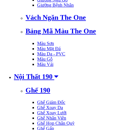
Giường Bệnh Nhân
Vách Ngăn The One
Bảng Mã Màu The One
Màu Sơn
Màu Mặt Đá
Màu Da - PVC
Màu Gỗ
Màu Vải
Nội Thất 190
Ghế 190
Ghế Giám Đốc
Ghế Xoay Da
Ghế Xoay Lưới
Ghế Nhân Viên
Ghế Họp Chân Quỳ
Ghế Gấp