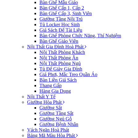
Bàn Ghế Mẫu Giáo
Bàn Ghế Cấp 1, Cấp 2
Bàn Ghế Cấp 3, Sinh Viên
Giường Tầng Nội Trú
Tủ Locker Học Sinh
Giá Sách Để Tài Liệu
Bàn Ghế Phòng Chức Năng, Thí Nghiệm
Bàn Ghế Giáo Viên
Nội Thất Gia Đình Hoà Phát
Nội Thất Phòng Khách
Nội Thất Phòng Ăn
Nội Thất Phòng Ngủ
Tủ Để Giày Gia Đình
Giá Phơi, Mắc Treo Quần Áo
Bàn Liền Giá Sách
Thang Gấp
Hàng Gia Dụng
Nội Thất Y Tế
Giường Hòa Phát
Giường Sắt
Giường Tầng Sắt
Giường Ngủ Gỗ
Giường Bệnh Nhân
Vách Ngăn Hoà Phát
Bảng Mã Màu Hòa Phát