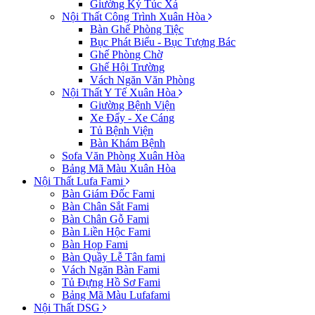
Giường Ký Túc Xá
Nội Thất Công Trình Xuân Hòa
Bàn Ghế Phòng Tiệc
Bục Phát Biểu - Bục Tượng Bác
Ghế Phòng Chờ
Ghế Hội Trường
Vách Ngăn Văn Phòng
Nội Thất Y Tế Xuân Hòa
Giường Bệnh Viện
Xe Đẩy - Xe Cáng
Tủ Bệnh Viện
Bàn Khám Bệnh
Sofa Văn Phòng Xuân Hòa
Bảng Mã Màu Xuân Hòa
Nội Thất Lufa Fami
Bàn Giám Đốc Fami
Bàn Chân Sắt Fami
Bàn Chân Gỗ Fami
Bàn Liền Hộc Fami
Bàn Họp Fami
Bàn Quầy Lễ Tân fami
Vách Ngăn Bàn Fami
Tủ Đựng Hồ Sơ Fami
Bảng Mã Màu Lufafami
Nội Thất DSG