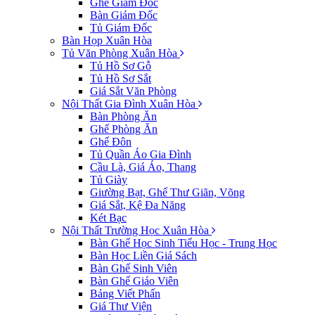
Ghế Giám Đốc
Bàn Giám Đốc
Tủ Giám Đốc
Bàn Họp Xuân Hòa
Tủ Văn Phòng Xuân Hòa
Tủ Hồ Sơ Gỗ
Tủ Hồ Sơ Sắt
Giá Sắt Văn Phòng
Nội Thất Gia Đình Xuân Hòa
Bàn Phòng Ăn
Ghế Phòng Ăn
Ghế Đôn
Tủ Quần Áo Gia Đình
Cầu Là, Giá Áo, Thang
Tủ Giày
Giường Bạt, Ghế Thư Giãn, Võng
Giá Sắt, Kệ Đa Năng
Két Bạc
Nội Thất Trường Học Xuân Hòa
Bàn Ghế Học Sinh Tiểu Học - Trung Học
Bàn Học Liền Giá Sách
Bàn Ghế Sinh Viên
Bàn Ghế Giáo Viên
Bảng Viết Phấn
Giá Thư Viện