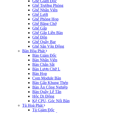
Ghế Giám Đốc
Ghế Trưởng Phòng
Ghế Nhân Viên
Ghế Lưới
Ghế Phòng Họp
Ghế Băng Chờ
Ghế Gấp
Ghế Gấp Liền Bàn
Ghế Đôn
Ghế Quầy Bar
Ghế Sân Vận Động
Bàn Hòa Phát
Bàn Giám Đốc
Bàn Nhân Viên
Bàn Chân Sắt
Bàn Lượn Chữ L
Bàn Họp
Cụm Module Bàn
Bàn Gấp Khung Thép
Bàn Ăn Công Nghiệp
Bàn Quầy Lễ Tân
Hộc Di Động
Kệ CPU, Góc Nối Bàn
Tủ Hoà Phát
Tủ Giám Đốc