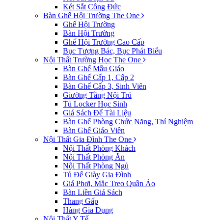
Két Sắt Công Đức
Bàn Ghế Hội Trường The One
Ghế Hội Trường
Bàn Hội Trường
Ghế Hội Trường Cao Cấp
Bục Tượng Bác, Bục Phát Biểu
Nội Thất Trường Học The One
Bàn Ghế Mẫu Giáo
Bàn Ghế Cấp 1, Cấp 2
Bàn Ghế Cấp 3, Sinh Viên
Giường Tầng Nội Trú
Tủ Locker Học Sinh
Giá Sách Để Tài Liệu
Bàn Ghế Phòng Chức Năng, Thí Nghiệm
Bàn Ghế Giáo Viên
Nội Thất Gia Đình The One
Nội Thất Phòng Khách
Nội Thất Phòng Ăn
Nội Thất Phòng Ngủ
Tủ Để Giày Gia Đình
Giá Phơi, Mắc Treo Quần Áo
Bàn Liền Giá Sách
Thang Gấp
Hàng Gia Dụng
Nội Thất Y Tế