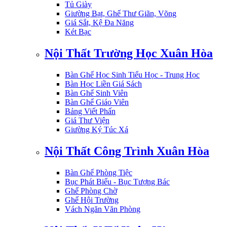
Tủ Giày
Giường Bạt, Ghế Thư Giãn, Võng
Giá Sắt, Kệ Đa Năng
Két Bạc
Nội Thất Trường Học Xuân Hòa
Bàn Ghế Học Sinh Tiểu Học - Trung Học
Bàn Học Liền Giá Sách
Bàn Ghế Sinh Viên
Bàn Ghế Giáo Viên
Bảng Viết Phấn
Giá Thư Viện
Giường Ký Túc Xá
Nội Thất Công Trình Xuân Hòa
Bàn Ghế Phòng Tiệc
Bục Phát Biểu - Bục Tượng Bác
Ghế Phòng Chờ
Ghế Hội Trường
Vách Ngăn Văn Phòng