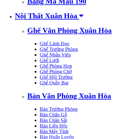
Bảng Mã Màu 190
Nội Thất Xuân Hòa
Ghế Văn Phòng Xuân Hòa
Ghế Lãnh Đạo
Ghế Trưởng Phòng
Ghế Nhân Viên
Ghế Lưới
Ghế Phòng Họp
Ghế Phòng Chờ
Ghế Hội Trường
Ghế Quầy Bar
Bàn Văn Phòng Xuân Hòa
Bàn Trưởng Phòng
Bàn Chân Gỗ
Bàn Chân Sắt
Bàn Liền Hộc
Bàn Máy Tính
Bàn Huấn Luyện