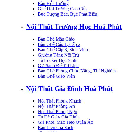
Bàn Hội Trường
Ghế Hội Trường Cao Cấp
Bục Tượng Bác, Bục Phát Biểu
Nội Thất Trường Học Hoà Phát
Bàn Ghế Mẫu Giáo
Bàn Ghế Cấp 1, Cấp 2
Bàn Ghế Cấp 3, Sinh Viên
Giường Tầng Nội Trú
Tủ Locker Học Sinh
Giá Sách Để Tài Liệu
Bàn Ghế Phòng Chức Năng, Thí Nghiệm
Bàn Ghế Giáo Viên
Nội Thất Gia Đình Hoà Phát
Nội Thất Phòng Khách
Nội Thất Phòng Ăn
Nội Thất Phòng Ngủ
Tủ Để Giày Gia Đình
Giá Phơi, Mắc Treo Quần Áo
Bàn Liền Giá Sách