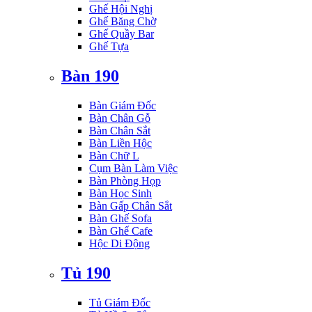
Ghế Hội Nghị
Ghế Băng Chờ
Ghế Quầy Bar
Ghế Tựa
Bàn 190
Bàn Giám Đốc
Bàn Chân Gỗ
Bàn Chân Sắt
Bàn Liền Hộc
Bàn Chữ L
Cụm Bàn Làm Việc
Bàn Phòng Họp
Bàn Học Sinh
Bàn Gấp Chân Sắt
Bàn Ghế Sofa
Bàn Ghế Cafe
Hộc Di Động
Tủ 190
Tủ Giám Đốc