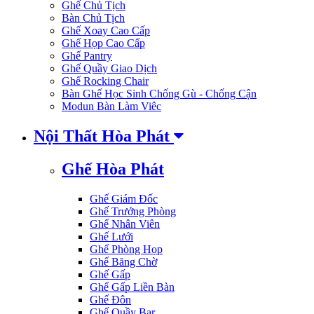
Ghế Chủ Tịch
Bàn Chủ Tịch
Ghế Xoay Cao Cấp
Ghế Họp Cao Cấp
Ghế Pantry
Ghế Quầy Giao Dịch
Ghế Rocking Chair
Bàn Ghế Học Sinh Chống Gù - Chống Cận
Modun Bàn Làm Viêc
Nội Thất Hòa Phát
Ghế Hòa Phát
Ghế Giám Đốc
Ghế Trưởng Phòng
Ghế Nhân Viên
Ghế Lưới
Ghế Phòng Họp
Ghế Băng Chờ
Ghế Gấp
Ghế Gấp Liền Bàn
Ghế Đôn
Ghế Quầy Bar