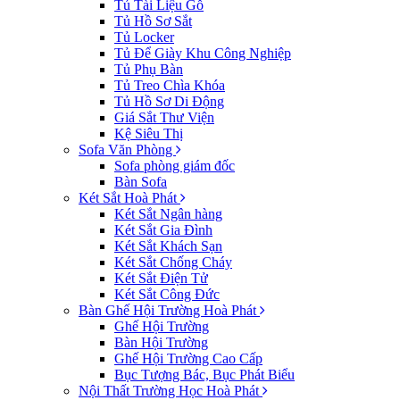
Tủ Tài Liệu Gỗ
Tủ Hồ Sơ Sắt
Tủ Locker
Tủ Để Giày Khu Công Nghiệp
Tủ Phụ Bàn
Tủ Treo Chìa Khóa
Tủ Hồ Sơ Di Động
Giá Sắt Thư Viện
Kệ Siêu Thị
Sofa Văn Phòng
Sofa phòng giám đốc
Bàn Sofa
Két Sắt Hoà Phát
Két Sắt Ngân hàng
Két Sắt Gia Đình
Két Sắt Khách Sạn
Két Sắt Chống Cháy
Két Sắt Điện Tử
Két Sắt Công Đức
Bàn Ghế Hội Trường Hoà Phát
Ghế Hội Trường
Bàn Hội Trường
Ghế Hội Trường Cao Cấp
Bục Tượng Bác, Bục Phát Biểu
Nội Thất Trường Học Hoà Phát