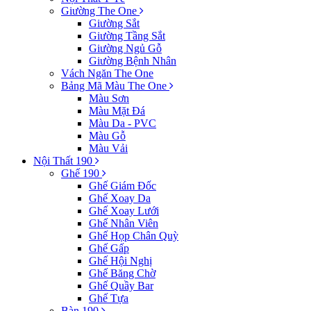
Giường The One
Giường Sắt
Giường Tầng Sắt
Giường Ngủ Gỗ
Giường Bệnh Nhân
Vách Ngăn The One
Bảng Mã Màu The One
Màu Sơn
Màu Mặt Đá
Màu Da - PVC
Màu Gỗ
Màu Vải
Nội Thất 190
Ghế 190
Ghế Giám Đốc
Ghế Xoay Da
Ghế Xoay Lưới
Ghế Nhân Viên
Ghế Họp Chân Quỳ
Ghế Gấp
Ghế Hội Nghị
Ghế Băng Chờ
Ghế Quầy Bar
Ghế Tựa
Bàn 190