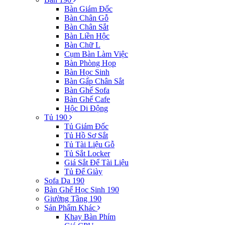
Bàn Giám Đốc
Bàn Chân Gỗ
Bàn Chân Sắt
Bàn Liền Hộc
Bàn Chữ L
Cụm Bàn Làm Việc
Bàn Phòng Họp
Bàn Học Sinh
Bàn Gấp Chân Sắt
Bàn Ghế Sofa
Bàn Ghế Cafe
Hộc Di Động
Tủ 190
Tủ Giám Đốc
Tủ Hồ Sơ Sắt
Tủ Tài Liệu Gỗ
Tủ Sắt Locker
Giá Sắt Để Tài Liệu
Tủ Để Giày
Sofa Da 190
Bàn Ghế Học Sinh 190
Giường Tầng 190
Sản Phẩm Khác
Khay Bàn Phím