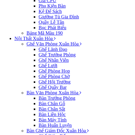
Giá CPU
Phụ Kiện Bàn
Kệ Để Sách
Giường Tủ Gia Đình
Quầy Lễ Tân
Bục Phát Biểu
Bảng Mã Màu 190
Nội Thất Xuân Hòa
Ghế Văn Phòng Xuân Hòa
Ghế Lãnh Đạo
Ghế Trưởng Phòng
Ghế Nhân Viên
Ghế Lưới
Ghế Phòng Họp
Ghế Phòng Chờ
Ghế Hội Trường
Ghế Quầy Bar
Bàn Văn Phòng Xuân Hòa
Bàn Trưởng Phòng
Bàn Chân Gỗ
Bàn Chân Sắt
Bàn Liền Hộc
Bàn Máy Tính
Bàn Huấn Luyện
Bàn Ghế Giám Đốc Xuân Hòa