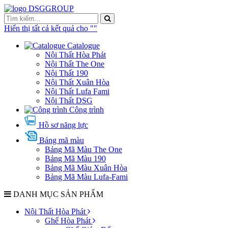
Hiển thị tất cả kết quả cho "
"
Catalogue
Nội Thất Hòa Phát
Nội Thất The One
Nội Thất 190
Nội Thất Xuân Hòa
Nội Thất Lufa Fami
Nội Thất DSG
Công trình
Hồ sơ năng lực
Bảng mã màu
Bảng Mã Màu The One
Bảng Mã Màu 190
Bảng Mã Màu Xuân Hòa
Bảng Mã Màu Lufa-Fami
DANH MỤC SẢN PHẨM
Nội Thất Hòa Phát
Ghế Hòa Phát