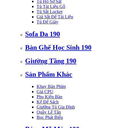
Tủ Hồ Sơ Sắt
Tủ Tài Liệu Gỗ
Tủ Sắt Locker
Giá Sắt Để Tài Liệu
Tủ Để Giày
Sofa Da 190
Bàn Ghế Học Sinh 190
Giường Tầng 190
Sản Phẩm Khác
Khay Bàn Phím
Giá CPU
Phụ Kiện Bàn
Kệ Để Sách
Giường Tủ Gia Đình
Quầy Lễ Tân
Bục Phát Biểu