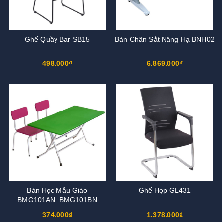
Ghế Quầy Bar SB15
Bàn Chân Sắt Nâng Hạ BNH02
498.000₫
6.869.000₫
Bàn Học Mẫu Giáo
Ghế Họp GL431
BMG101AN, BMG101BN
374.000₫
1.378.000₫