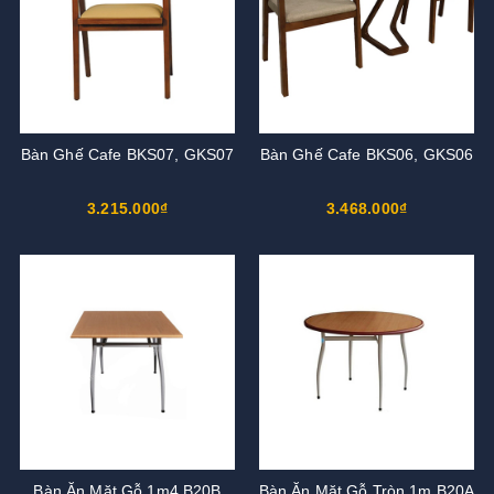
Bàn Ghế Cafe BKS07, GKS07
Bàn Ghế Cafe BKS06, GKS06
3.215.000₫
3.468.000₫
Bàn Ăn Mặt Gỗ 1m4 B20B
Bàn Ăn Mặt Gỗ Tròn 1m B20A