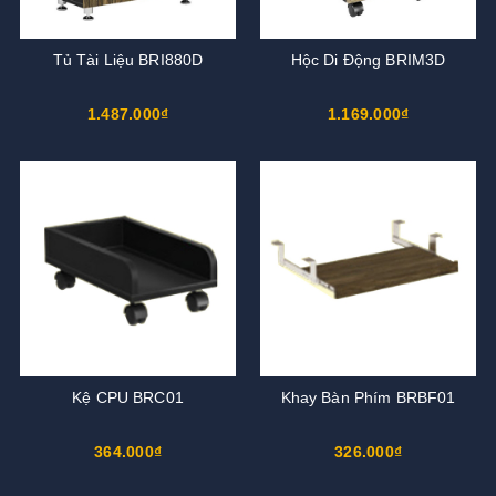
Tủ Tài Liệu BRI880D
Hộc Di Động BRIM3D
1.487.000₫
1.169.000₫
Kệ CPU BRC01
Khay Bàn Phím BRBF01
364.000₫
326.000₫