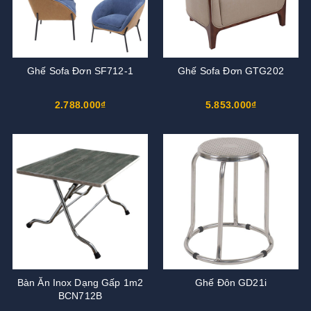
Ghế Sofa Đơn SF712-1
Ghế Sofa Đơn GTG202
2.788.000₫
5.853.000₫
Bàn Ăn Inox Dạng Gấp 1m2
Ghế Đôn GD21i
BCN712B