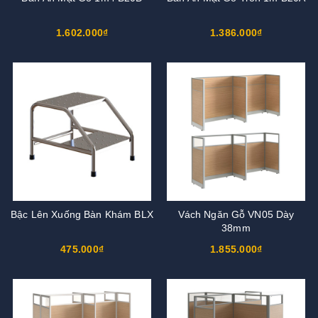
1.602.000₫
1.386.000₫
Bậc Lên Xuống Bàn Khám BLX
Vách Ngăn Gỗ VN05 Dày
38mm
475.000₫
1.855.000₫