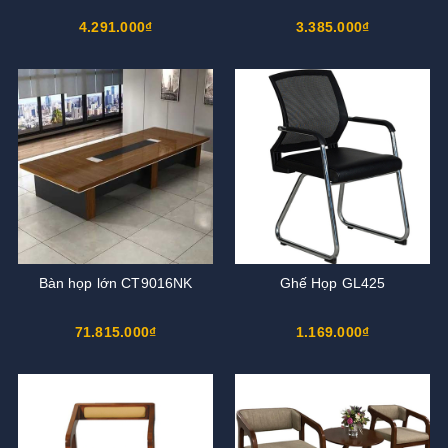
4.291.000₫
3.385.000₫
Bàn họp lớn CT9016NK
Ghế Họp GL425
71.815.000₫
1.169.000₫