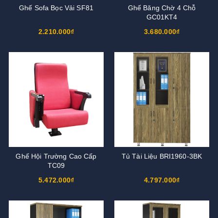
Ghế Sofa Bọc Vải SF81
Ghế Băng Chờ 4 Chỗ
GC01KT4
2.210.000₫
3.680.000₫
Ghế Hội Trường Cao Cấp
Tủ Tài Liệu BRI1960-3BK
TC09
5.472.000₫
4.797.000₫