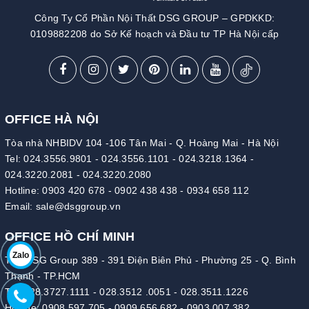
Công Ty Cổ Phần Nội Thất DSG GROUP – GPDKKD:
0109882208 do Sở Kế hoạch và Đầu tư TP Hà Nội cấp
OFFICE HÀ NỘI
Tòa nhà NHBIDV 104 -106 Tân Mai - Q. Hoàng Mai - Hà Nội
Tel:
024.3556.9801
-
024.3556.1101
-
024.3218.1364
-
024.3220.2081
-
024.3220.2080
Hotline:
0903 420 678
-
0902 438 438
-
0934 658 112
Email:
sale@dsggroup.vn
OFFICE HỒ CHÍ MINH
Zalo
Tòa DSG Group 389 - 391 Điện Biên Phủ - Phường 25 - Q. Bình
Thạnh - TP.HCM
Tel:
028.3727.1111
-
028.3512 .0051
-
028.3511.1226
Hotline:
0908 597 705
-
0909 656 682
-
0903 007 382