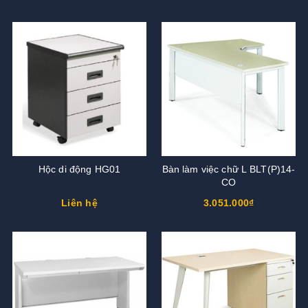
Hộc di động HG01
Bàn làm việc chữ L BLT(P)14-
CO
Liên hệ
3.051.000₫