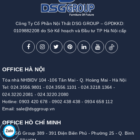
Công Ty Cổ Phần Nội Thất DSG GROUP – GPDKKD:
0109882208 do Sở Kế hoạch và Đầu tư TP Hà Nội cấp
OFFICE HÀ NỘI
Tòa nhà NHBIDV 104 -106 Tân Mai - Q. Hoàng Mai - Hà Nội
Tel:
024.3556.9801
-
024.3556.1101
-
024.3218.1364
-
024.3220.2081
-
024.3220.2080
Hotline:
0903 420 678
-
0902 438 438
-
0934 658 112
Email:
sale@dsggroup.vn
OFFICE HỒ CHÍ MINH
Zalo
Tòa DSG Group 389 - 391 Điện Biên Phủ - Phường 25 - Q. Bình