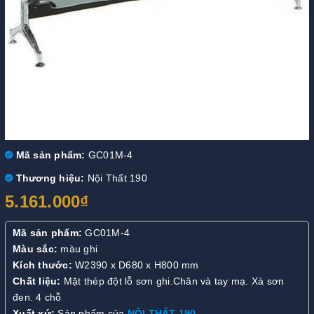
Mã sản phẩm:
GC01M-4
Thương hiệu:
Nội Thất 190
5.161.000₫
Mã sản phẩm:
GC01M-4
Màu sắc:
màu ghi
Kích thước:
W2390 x D680 x H800 mm
Chất liệu:
Mặt thép đột lỗ sơn ghi.Chân và tay mạ. Xà sơn
đen. 4 chỗ
Xuất xứ:
Sản phẩm của
NỘI THẤT 190
.