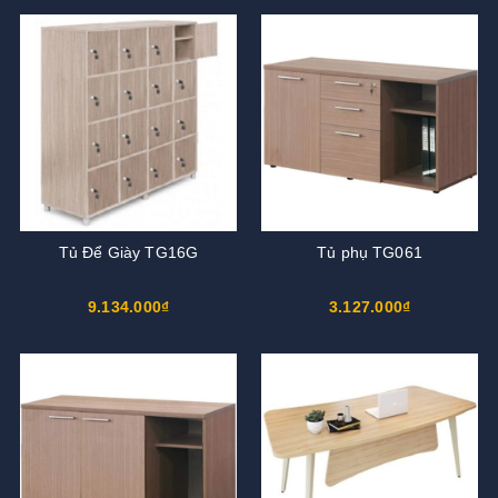
Tủ Để Giày TG16G
Tủ phụ TG061
9.134.000₫
3.127.000₫