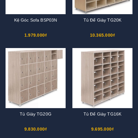
Kệ Góc Sofa BSP03N
Tủ Để Giày TG20K
1.979.000₫
10.365.000₫
Tủ Giày TG20G
Tủ Để Giày TG16K
9.830.000₫
9.695.000₫