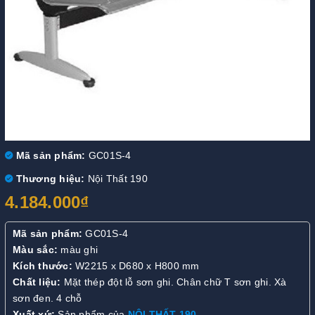
Mã sản phẩm:
GC01S-4
Thương hiệu:
Nội Thất 190
4.184.000₫
Mã sản phẩm:
GC01S-4
Màu sắc:
màu ghi
Kích thước:
W2215 x D680 x H800 mm
Chất liệu:
Mặt thép đột lỗ sơn ghi. Chân chữ T sơn ghi. Xà
sơn đen. 4 chỗ
Xuất xứ:
Sản phẩm của
NỘI THẤT 190
.