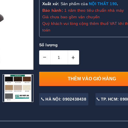
Xuất xứ:
Sản phẩm của
NỘI THẤT 190
.
Bảo hành:
1 năm theo tiêu chuẩn nhà máy
Giá chưa bao gồm vận chuyển
Quý khách vui lòng cộng thêm thuế VAT khi t
toán
Số lượng
–
+
THÊM VÀO GIỎ HÀNG
HÀ NỘI: 0902438438
TP. HCM: 090