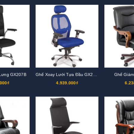
 Lưng GX207B
Ghế Xoay Lưới Tựa Đầu GX204B
Ghế Giám
.000₫
4.939.000₫
6.23