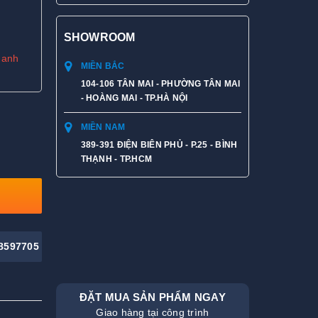
SHOWROOM
hanh
MIỀN BẮC
104-106 TÂN MAI - PHƯỜNG TÂN MAI
- HOÀNG MAI - TP.HÀ NỘI
MIỀN NAM
389-391 ĐIỆN BIÊN PHỦ - P.25 - BÌNH
THẠNH - TP.HCM
8597705
ĐẶT MUA SẢN PHẨM NGAY
Giao hàng tại công trình