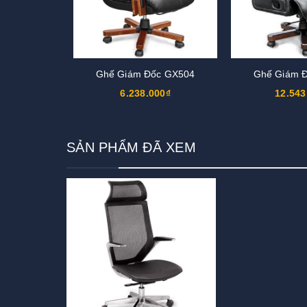
Ghế Giám Đốc GX504
Ghế Giám 
6.238.000₫
12.543
SẢN PHẨM ĐÃ XEM