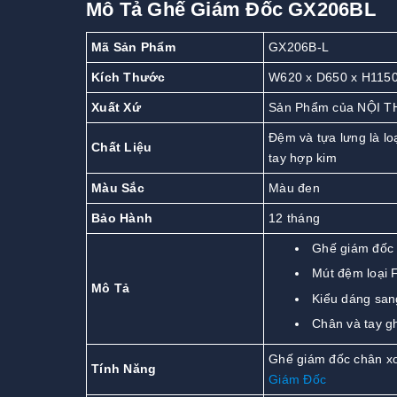
Mô Tả Ghế Giám Đốc GX206BL
Mã Sản Phẩm
GX206B-L
Kích Thước
W620 x D650 x H11
Xuất Xứ
Sản Phẩm của NỘI T
Đệm và tựa lưng là lo
Chất Liệu
tay hợp kim
Màu Sắc
Màu đen
Bảo Hành
12 tháng
Ghế giám đốc
Mút đệm loại F
Mô Tả
Kiểu dáng sang
Chân và tay g
Ghế giám đốc chân xo
Tính Năng
Giám Đốc