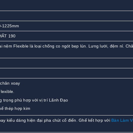
50-1225mm
HẤT 190
ại nệm Flexible là loại chống co ngót bẹp lún. Lưng lưới, đệm nỉ. Ch
 chân xoay
lexible.
 trọng phù hợp với vị trí Lãnh Đạo
hế thép hợp kim
ay kiểu dáng hiện đại pha chút cổ điển. Ghế kết hợp với
Bàn Làm V