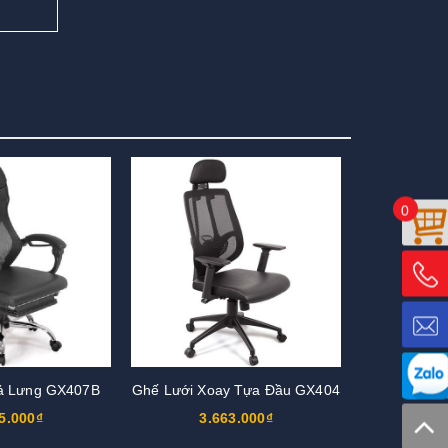
0
ả Lưng GX407B
Ghế Lưới Xoay Tựa Đầu GX404
5.000₫
3.663.000₫