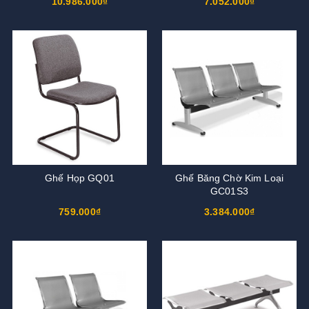
10.986.000₫
7.052.000₫
Ghế Họp GQ01
Ghế Băng Chờ Kim Loại
GC01S3
759.000₫
3.384.000₫