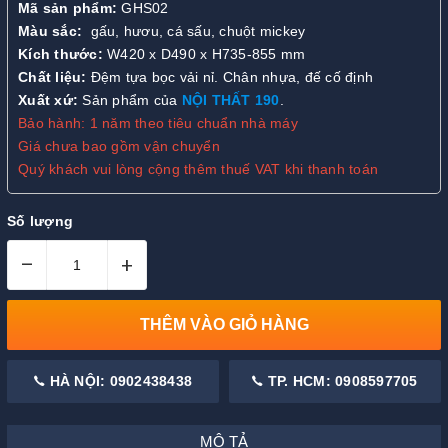
Mã sản phẩm:
GHS02
Màu sắc:
gấu, hươu, cá sấu, chuột mickey
Kích thước:
W420 x D490 x H735-855 mm
Chất liệu:
Đệm tựa bọc vải nỉ. Chân nhựa, đế cố định
Xuất xứ:
Sản phẩm của
NỘI THẤT 190
.
Bảo hành: 1 năm theo tiêu chuẩn nhà máy
Giá chưa bao gồm vận chuyển
Quý khách vui lòng cộng thêm thuế VAT khi thanh toán
Số lượng
–
+
THÊM VÀO GIỎ HÀNG
HÀ NỘI: 0902438438
TP. HCM: 0908597705
MÔ TẢ