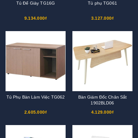
Tủ Để Giày TG16G
Tủ phụ TG061
9.134.000₫
3.127.000₫
Tủ Phụ Bàn Làm Việc TG062
Bàn Giám Đốc Chân Sắt
1902BLD06
2.605.000₫
4.129.000₫