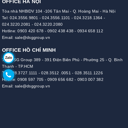
OFFICE HÀ NỘI
Tòa nhà NHBIDV 104 -106 Tân Mai - Q. Hoàng Mai - Hà Nội
Tel:
024.3556.9801
-
024.3556.1101
-
024.3218.1364
-
024.3220.2081
-
024.3220.2080
Hotline:
0903 420 678
-
0902 438 438
-
0934 658 112
Email:
sale@dsggroup.vn
OFFICE HỒ CHÍ MINH
Zalo
Tòa DSG Group 389 - 391 Điện Biên Phủ - Phường 25 - Q. Bình
Thạnh - TP.HCM
Tel:
028.3727.1111
-
028.3512 .0051
-
028.3511.1226
Hotline:
0908 597 705
-
0909 656 682
-
0903 007 382
Email:
sale@dsggroup.vn