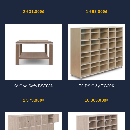
2.631.000₫
1.693.000₫
Kệ Góc Sofa BSP03N
Tủ Để Giày TG20K
1.979.000₫
10.365.000₫