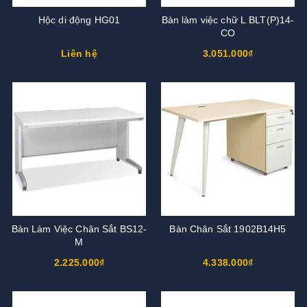
Hộc di động HG01
Bàn làm việc chữ L BLT(P)14-
CO
Liên hệ
3.051.000₫
Bàn Làm Việc Chân Sắt BS12-
Bàn Chân Sắt 1902B14H5
M
2.225.000₫
4.338.000₫