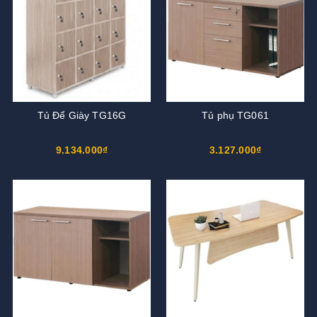
Tủ Để Giày TG16G
Tủ phụ TG061
9.134.000₫
3.127.000₫