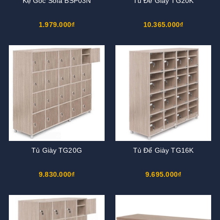
Kệ Góc Sofa BSP03N
Tủ Để Giày TG20K
1.979.000₫
10.365.000₫
Tủ Giày TG20G
Tủ Để Giày TG16K
9.830.000₫
9.695.000₫