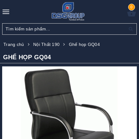
0
Toggle
navigation
Trang chủ
Nội Thất 190
Ghế họp GQ04
GHẾ HỌP GQ04