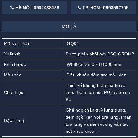
HÀ NỘI: 0902438438
TP. HCM: 0908597705
MÔ TẢ
Mã sản phẩm
GQ04
Xuất xứ
Được phân phối bởi DSG GROUP
Kích thước
W580 x D650 x H1000 mm
Màu sắc
Tiêu chuẩn đệm tựa màu đen.
Thiết kế khung thép mạ hoặc
Chất Liệu
inox. Đệm tựa bọc PU,tay ốp da
PU
Ghế họp chân quỳ lưng trung,
đệm ngồi liền với tựa lưng. Phần
Đặc trưng
tựa lưng và nệm vuông vắn tạo
nét khỏe khoắn