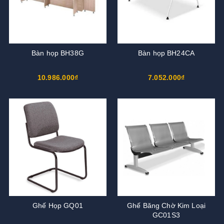
Bàn họp BH38G
Bàn họp BH24CA
10.986.000₫
7.052.000₫
Ghế Họp GQ01
Ghế Băng Chờ Kim Loại
GC01S3