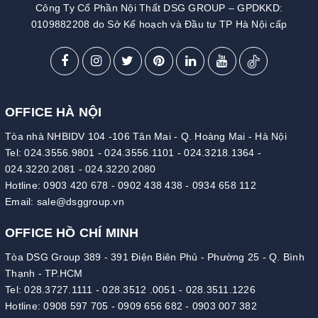
Công Ty Cổ Phần Nội Thất DSG GROUP – GPDKKD:
0109882208 do Sở Kế hoạch và Đầu tư TP Hà Nội cấp
OFFICE HÀ NỘI
Tòa nhà NHBIDV 104 -106 Tân Mai - Q. Hoàng Mai - Hà Nội
Tel:
024.3556.9801
-
024.3556.1101
-
024.3218.1364
-
024.3220.2081
-
024.3220.2080
Hotline:
0903 420 678
-
0902 438 438
-
0934 658 112
Email:
sale@dsggroup.vn
OFFICE HỒ CHÍ MINH
Tòa DSG Group 389 - 391 Điện Biên Phủ - Phường 25 - Q. Bình
Thạnh - TP.HCM
Tel:
028.3727.1111
-
028.3512 .0051
-
028.3511.1226
Hotline:
0908 597 705
-
0909 656 682
-
0903 007 382