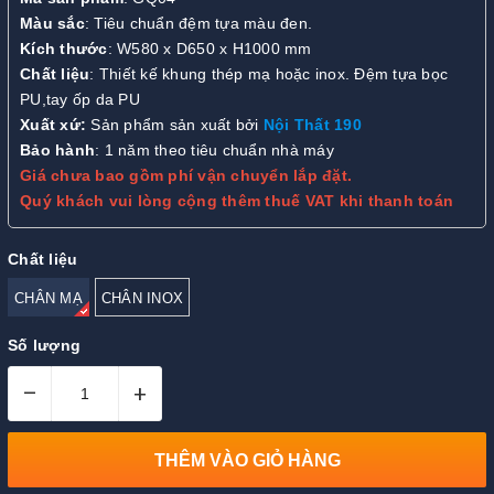
Màu sắc
: Tiêu chuẩn đệm tựa màu đen.
Kích thước
: W580 x D650 x H1000 mm
Chất liệu
: Thiết kế khung thép mạ hoặc inox. Đệm tựa bọc
PU,tay ốp da PU
Xuất xứ:
Sản phẩm sản xuất bởi
Nội Thất 190
Bảo hành
: 1 năm theo tiêu chuẩn nhà máy
Giá chưa bao gồm phí vận chuyển lắp đặt.
Quý khách vui lòng cộng thêm thuế VAT khi thanh toán
Chất liệu
CHÂN MẠ
CHÂN INOX
Số lượng
–
+
THÊM VÀO GIỎ HÀNG