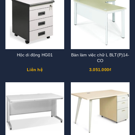
Hộc di động HG01
Bàn làm việc chữ L BLT(P)14-
CO
Liên hệ
3.051.000₫