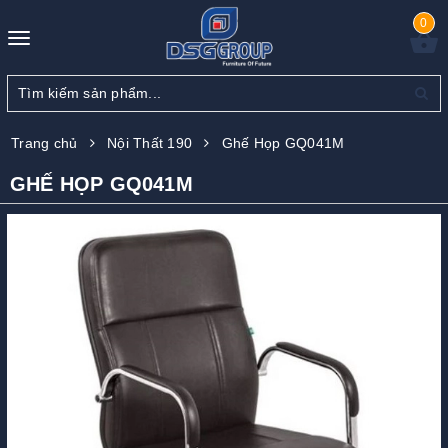
0
Toggle
navigation
Trang chủ
Nội Thất 190
Ghế Họp GQ041M
GHẾ HỌP GQ041M