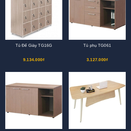
Tủ Để Giày TG16G
Tủ phụ TG061
9.134.000₫
3.127.000₫