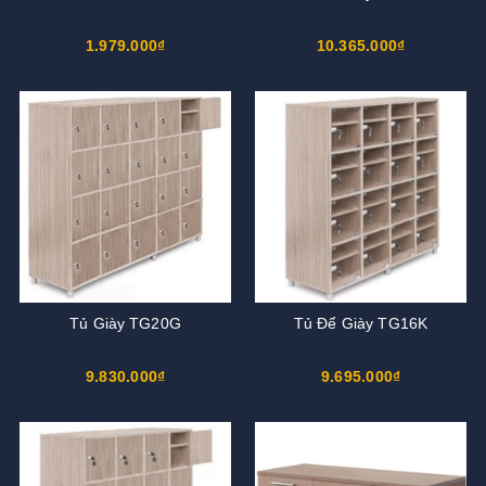
1.979.000₫
10.365.000₫
Tủ Giày TG20G
Tủ Để Giày TG16K
9.830.000₫
9.695.000₫