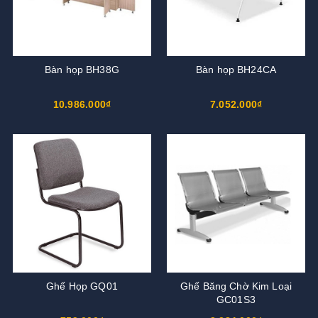
Bàn họp BH38G
Bàn họp BH24CA
10.986.000₫
7.052.000₫
Ghế Họp GQ01
Ghế Băng Chờ Kim Loại
GC01S3