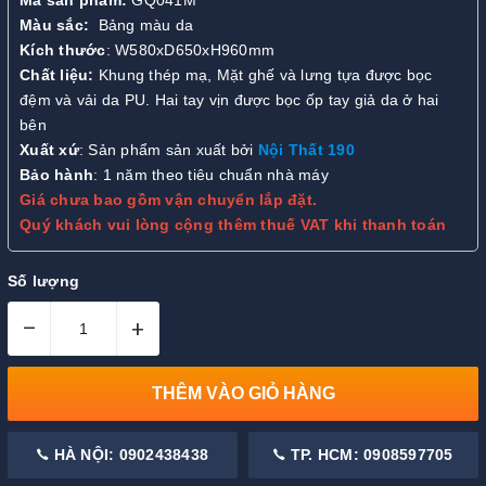
Mã sản phẩm:
GQ041M
Màu sắc:
Bảng màu da
Kích thước
: W580xD650xH960mm
Chất liệu:
Khung thép mạ, Mặt ghế và lưng tựa được bọc
đệm và vải da PU. Hai tay vịn được bọc ốp tay giả da ở hai
bên
Xuất xứ
: Sản phẩm sản xuất bởi
Nội Thất 190
Bảo hành
: 1 năm theo tiêu chuẩn nhà máy
Giá chưa bao gồm vận chuyển lắp đặt.
Quý khách vui lòng cộng thêm thuế VAT khi thanh toán
Số lượng
–
+
THÊM VÀO GIỎ HÀNG
HÀ NỘI: 0902438438
TP. HCM: 0908597705