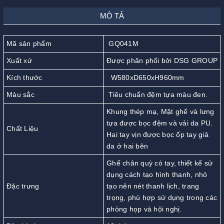
MÔ TẢ
Mã sản phẩm
GQ041M
Xuất xứ
Được phân phối bởi DSG GROUP
Kích thước
W580xD650xH960mm
Màu sắc
Tiêu chuẩn đệm tựa màu đen.
Khung thép mạ, Mặt ghế và lưng
tựa được bọc đệm và vải da PU.
Chất Liệu
Hai tay vịn được bọc ốp tay giả
da ở hai bên
Ghế chân quỳ có tay, thiết kế sử
dụng cách tạo hình thanh, nhỏ
Đặc trưng
tạo nên nét thanh lịch, trang
trọng, phù hợp sử dụng trong các
phòng họp và hội nghị.