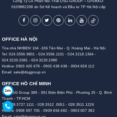
Công Ty Cổ Phần Nội Thất DSG GROUP – GPDKKD:
0109882208 do Sở Kế hoạch và Đầu tư TP Hà Nội cấp
OFFICE HÀ NỘI
Tòa nhà NHBIDV 104 -106 Tân Mai - Q. Hoàng Mai - Hà Nội
Tel:
024.3556.9801
-
024.3556.1101
-
024.3218.1364
-
024.3220.2081
-
024.3220.2080
Hotline:
0903 420 678
-
0902 438 438
-
0934 658 112
Email:
sale@dsggroup.vn
OFFICE HỒ CHÍ MINH
Zalo
Tòa DSG Group 389 - 391 Điện Biên Phủ - Phường 25 - Q. Bình
Thạnh - TP.HCM
Tel:
028.3727.1111
-
028.3512 .0051
-
028.3511.1226
Hotline:
0908 597 705
-
0909 656 682
-
0903 007 382
Email:
sale@dsggroup.vn