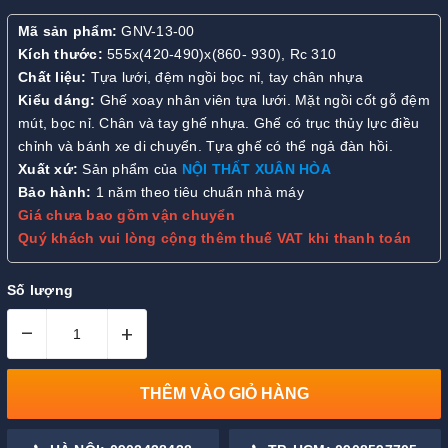
Mã sản phẩm:
GNV-13-00
Kích thước:
555x(420-490)x(860- 930), Rc 310
Chất liệu:
Tựa lưới, đệm ngồi bọc nỉ, tay chân nhựa
Kiểu dáng:
Ghế xoay nhân viên tựa lưới. Mặt ngồi cốt gỗ đệm
mút, bọc nỉ. Chân và tay ghế nhựa. Ghế có trục thủy lực điều
chỉnh và bánh xe di chuyển. Tựa ghế có thể ngả đàn hồi.
Xuất xứ:
Sản phẩm của
NỘI THẤT XUÂN HÒA
Bảo hành:
1 năm theo tiêu chuẩn nhà máy
Giá chưa bao gồm vận chuyển
Quý khách vui lòng cộng thêm thuế VAT khi thanh toán
Số lượng
–
+
THÊM VÀO GIỎ HÀNG