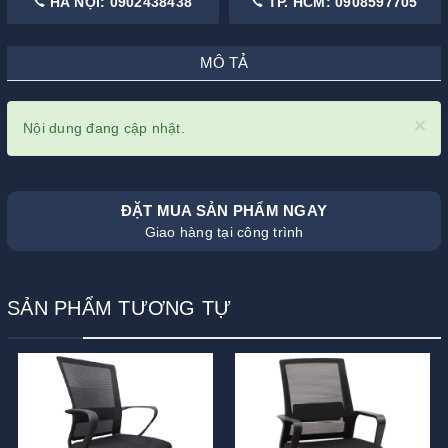
HÀ NỘI: 0902438438
TP. HCM: 0908597705
MÔ TẢ
×
Nội dung đang cập nhật.
ĐẶT MUA SẢN PHẨM NGAY
Giao hàng tại công trình
SẢN PHẨM TƯƠNG TỰ