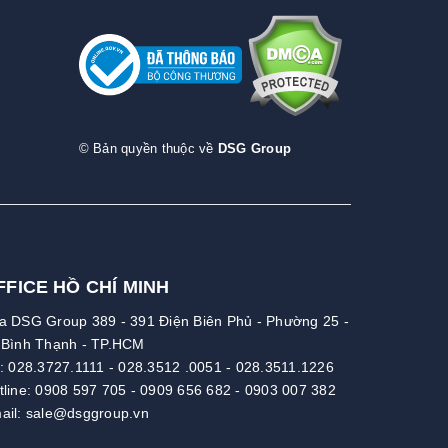
© Bản quyền thuộc về
DSG Group
FFICE HỒ CHÍ MINH
a DSG Group 389 - 391 Điện Biên Phủ - Phường 25 -
 Bình Thạnh - TP.HCM
l:
028.3727.1111
-
028.3512 .0051
-
028.3511.1226
tline:
0908 597 705
-
0909 656 682
-
0903 007 382
ail:
sale@dsggroup.vn