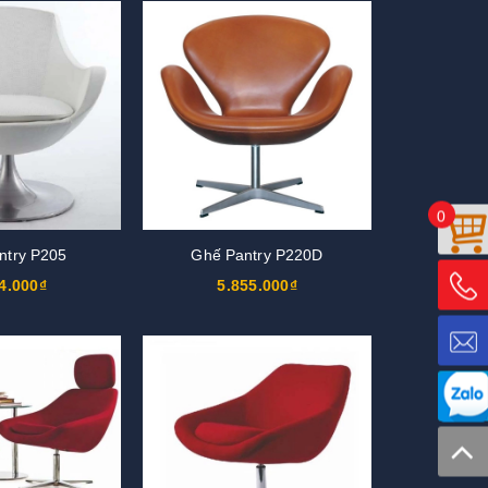
0
ntry P205
Ghế Pantry P220D
4.000₫
5.855.000₫