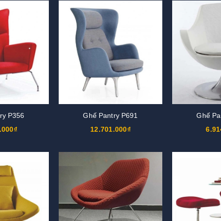
ry P356
Ghế Pantry P691
Ghế Pa
.000₫
12.701.000₫
6.91