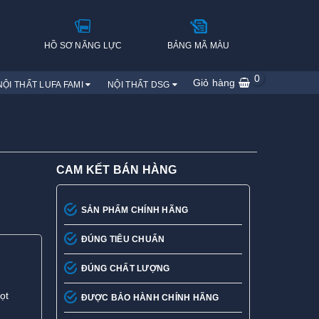
H
HỒ SƠ NĂNG LỰC
BẢNG MÃ MÀU
0
Giỏ hàng
NỘI THẤT LUFA FAMI
NỘI THẤT DSG
CAM KẾT BÁN HÀNG
SẢN PHẨM CHÍNH HÃNG
ĐÚNG TIÊU CHUẨN
ĐÚNG CHẤT LƯỢNG
ọt
ĐƯỢC BẢO HÀNH CHÍNH HÃNG