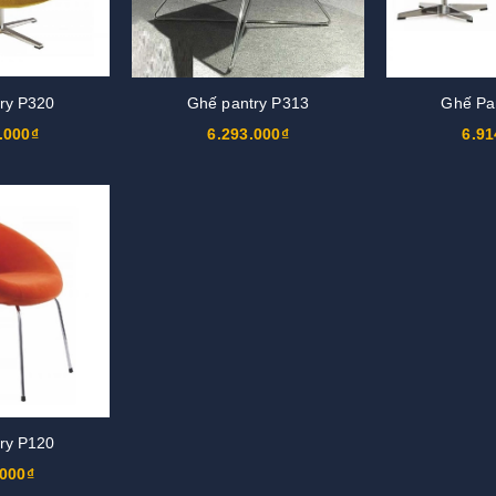
ry P320
Ghế pantry P313
Ghế Pa
.000₫
6.293.000₫
6.91
ry P120
.000₫