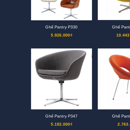
Ghế Pantry P330
Ghế Pant
5.926.000₫
10.443
Ghế Pantry P347
Ghế Pant
5.192.000₫
2.763