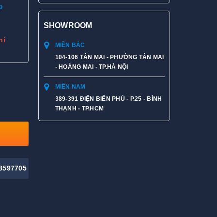
p
SHOWROOM
hi
MIỀN BẮC
104-106 TÂN MAI - PHƯỜNG TÂN MAI
- HOÀNG MAI - TP.HÀ NỘI
MIỀN NAM
389-391 ĐIỆN BIÊN PHỦ - P.25 - BÌNH
THẠNH - TP.HCM
8597705