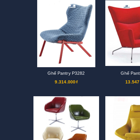
Ghế Pantry P3282
Ghế Pant
9.314.000₫
13.547