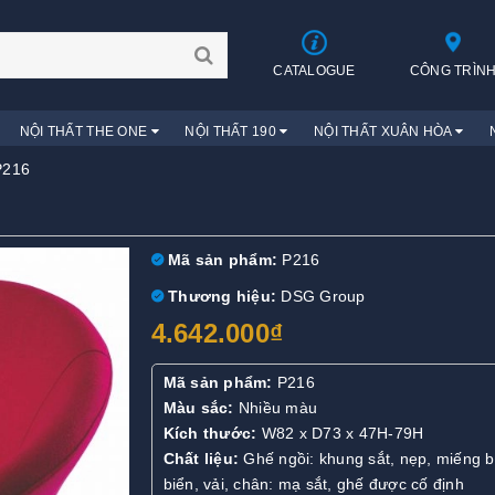
CATALOGUE
CÔNG TRÌN
NỘI THẤT THE ONE
NỘI THẤT 190
NỘI THẤT XUÂN HÒA
P216
Mã sản phẩm:
P216
Thương hiệu:
DSG Group
4.642.000₫
Mã sản phẩm:
P216
Màu sắc:
Nhiều màu
Kích thước:
W82 x D73 x 47H-79H
Chất liệu:
Ghế ngồi: khung sắt, nẹp, miếng b
biển, vải, chân: mạ sắt, ghế được cố định