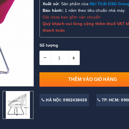
Xuất xứ:
Sản phẩm của
Nội Thất DSG Grou
Bảo hành:
1 năm theo tiêu chuẩn nhà máy
Giá chưa bao gồm vận chuyển
Quý khách vui lòng cộng thêm thuế VAT k
thanh toán
Số lượng
–
+
THÊM VÀO GIỎ HÀNG
HÀ NỘI: 0902438438
TP. HCM: 090