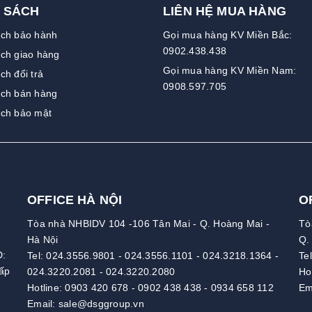
 SÁCH
LIÊN HỆ MUA HÀNG
ách bảo hành
Gọi mua hàng KV Miền Bắc:
0902.438.438
ch giao hàng
Gọi mua hàng KV Miền Nam:
ch đổi trả
0908.597.705
ách bán hàng
ách bảo mật
OFFICE HÀ NỘI
O
Tòa nhà NHBIDV 104 -106 Tân Mai - Q. Hoàng Mai -
Tò
Hà Nội
Q.
D:
Tel:
024.3556.9801
-
024.3556.1101
-
024.3218.1364
-
Te
ấp
024.3220.2081
-
024.3220.2080
Ho
Hotline:
0903 420 678
-
0902 438 438
-
0934 658 112
Em
Email:
sale@dsggroup.vn