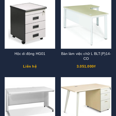
Hộc di động HG01
Bàn làm việc chữ L BLT(P)14-
CO
Liên hệ
3.051.000₫