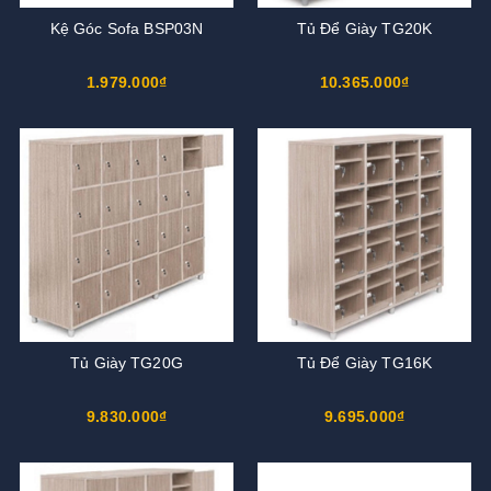
Kệ Góc Sofa BSP03N
Tủ Để Giày TG20K
1.979.000₫
10.365.000₫
Tủ Giày TG20G
Tủ Để Giày TG16K
9.830.000₫
9.695.000₫