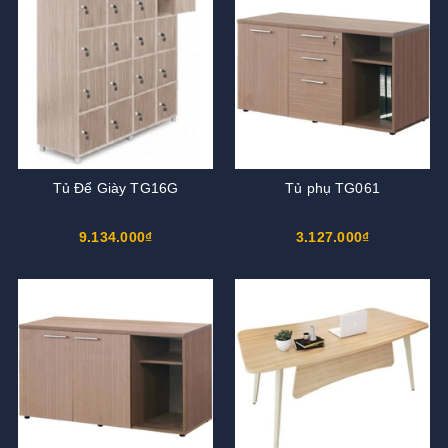
Tủ Để Giày TG16G
Tủ phụ TG061
9.134.000₫
3.127.000₫