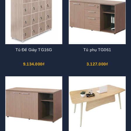
Tủ Để Giày TG16G
Tủ phụ TG061
9.134.000₫
3.127.000₫