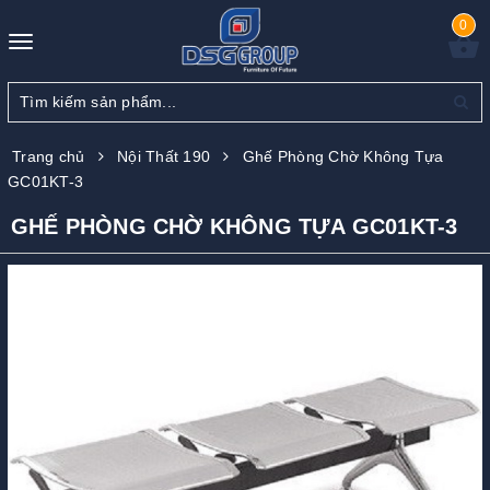
0
Toggle
navigation
Trang chủ
Nội Thất 190
Ghế Phòng Chờ Không Tựa
GC01KT-3
GHẾ PHÒNG CHỜ KHÔNG TỰA GC01KT-3