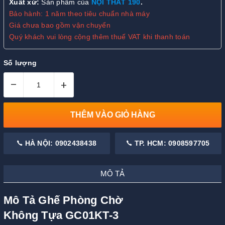
Xuất xứ:
Sản phẩm của
NỘI THẤT 190
.
Bảo hành: 1 năm theo tiêu chuẩn nhà máy
Giá chưa bao gồm vận chuyển
Quý khách vui lòng cộng thêm thuế VAT khi thanh toán
Số lượng
–
+
THÊM VÀO GIỎ HÀNG
HÀ NỘI: 0902438438
TP. HCM: 0908597705
MÔ TẢ
Mô Tả Ghế Phòng Chờ
Không Tựa GC01KT-3