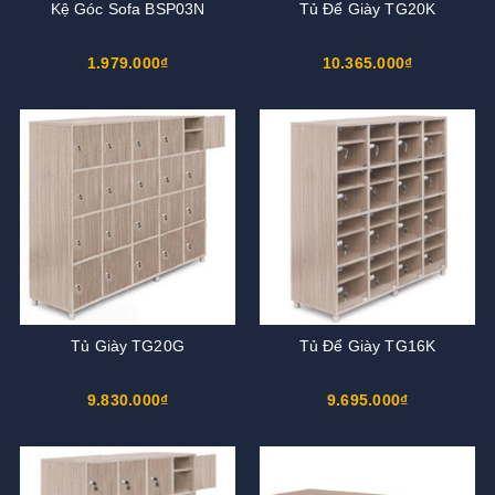
Kệ Góc Sofa BSP03N
Tủ Để Giày TG20K
1.979.000₫
10.365.000₫
Tủ Giày TG20G
Tủ Để Giày TG16K
9.830.000₫
9.695.000₫