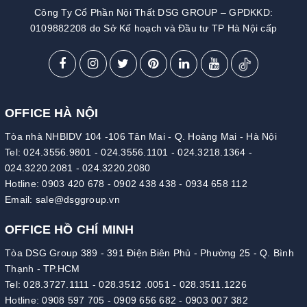
Công Ty Cổ Phần Nội Thất DSG GROUP – GPDKKD:
0109882208 do Sở Kế hoạch và Đầu tư TP Hà Nội cấp
OFFICE HÀ NỘI
Tòa nhà NHBIDV 104 -106 Tân Mai - Q. Hoàng Mai - Hà Nội
Tel:
024.3556.9801
-
024.3556.1101
-
024.3218.1364
-
024.3220.2081
-
024.3220.2080
Hotline:
0903 420 678
-
0902 438 438
-
0934 658 112
Email:
sale@dsggroup.vn
OFFICE HỒ CHÍ MINH
Tòa DSG Group 389 - 391 Điện Biên Phủ - Phường 25 - Q. Bình
Thạnh - TP.HCM
Tel:
028.3727.1111
-
028.3512 .0051
-
028.3511.1226
Hotline:
0908 597 705
-
0909 656 682
-
0903 007 382