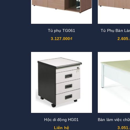
Tủ phụ TG061
Tủ Phụ Bàn Là
3.127.000₫
2.605
Hộc di động HG01
Liên hệ
3.051