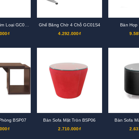
Ghế Băng Chờ Kim Loại GC01KT3
Ghế Băng Chờ 4 Chỗ GC01S4
Bàn Họp
.000₫
4.292.000₫
9.58
 Phòng BSP07
Bàn Sofa Mặt Tròn BSP06
Bàn Sofa M
.000₫
2.710.000₫
2.63