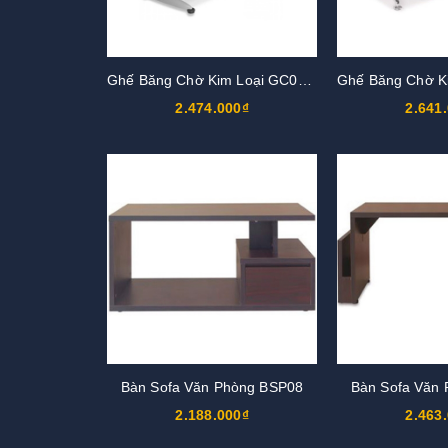
Ghế Băng Chờ Kim Loại GC01S2
2.474.000₫
2.641
Bàn Sofa Văn Phòng BSP08
Bàn Sofa Văn
2.188.000₫
2.463