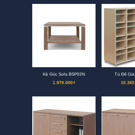
Kệ Góc Sofa BSP03N
Tủ Để Gi
1.979.000₫
10.365