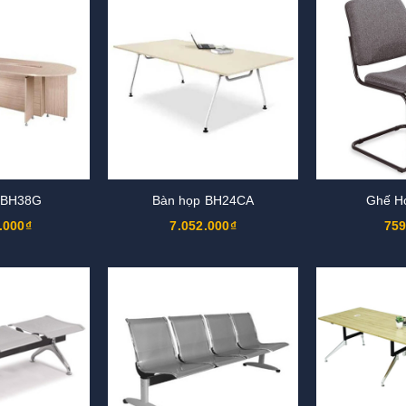
 BH38G
Bàn họp BH24CA
Ghế H
.000₫
7.052.000₫
759