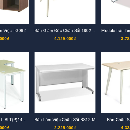
m Việc TG062
Bàn Giám Đốc Chân Sắt 1902BLD06
Module bàn là
.000₫
4.129.000₫
3.78
Bàn làm việc chữ L BLT(P)14-CO
Bàn Làm Việc Chân Sắt BS12-M
Bàn Chân S
.000₫
2.225.000₫
4.33