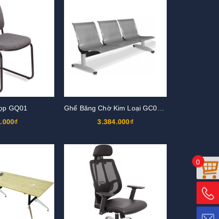
ọp GQ01
Ghế Băng Chờ Kim Loại GC01S3
.000₫
3.384.000₫
0