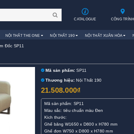
CATALOGUE
CÔNG TRÌN
NỘI THẤT THE ONE
NỘI THẤT 190
NỘI THẤT XUÂN HÒA
ám Đốc SP11
Mã sản phẩm:
SP11
Thương hiệu:
Nội Thất 190
21.508.000₫
Mã sản phẩm: SP11
Màu sắc: tiêu chuẩn màu Đen
Kích thước:
Ghế băng W1650 x D800 x H780 mm
Ghế đơn W750 x D800 x H780 mm