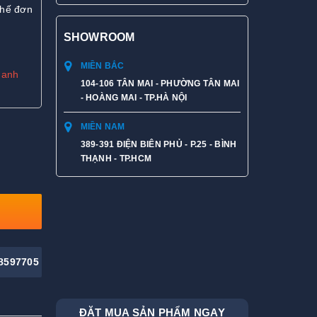
ghế đơn
SHOWROOM
MIỀN BẮC
hanh
104-106 TÂN MAI - PHƯỜNG TÂN MAI
- HOÀNG MAI - TP.HÀ NỘI
MIỀN NAM
389-391 ĐIỆN BIÊN PHỦ - P.25 - BÌNH
THẠNH - TP.HCM
8597705
ĐẶT MUA SẢN PHẨM NGAY