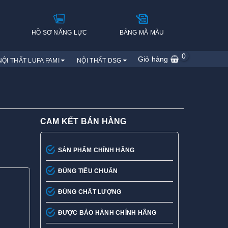
H
HỒ SƠ NĂNG LỰC
BẢNG MÃ MÀU
0
Giỏ hàng
NỘI THẤT LUFA FAMI
NỘI THẤT DSG
CAM KẾT BÁN HÀNG
SẢN PHẨM CHÍNH HÃNG
ĐÚNG TIÊU CHUẨN
ĐÚNG CHẤT LƯỢNG
ĐƯỢC BẢO HÀNH CHÍNH HÃNG