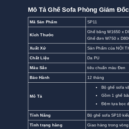
Mô Tả Ghế Sofa Phòng Giám Đốc
Mã Sản Phẩm
SP11
Ghế băng W1650 x D
Kích Thước
Ghế đơn W750 x D80
Xuất Xứ
Sản Phẩm của NỘI T
Chất Liệu
Da PU
Màu Sắc
tiêu chuẩn màu Đen
Bảo Hành
12 tháng
Bộ ghế sofa v
Gồm 1 ghế băn
Mô Tả
Đệm tựa bọc d
Tính Năng
Bộ ghế sofa SP10 kiể
Tình trạng hàng
Giao hàng trong vòng