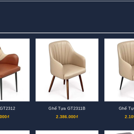
 GT2312
Ghế Tựa GT2311B
Ghế Tự
.000₫
2.386.000₫
2.10