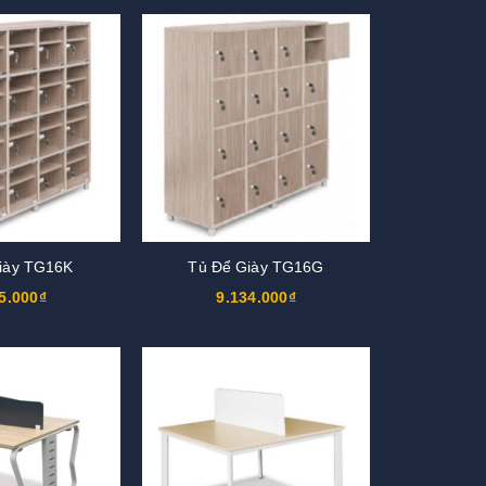
iày TG16K
Tủ Để Giày TG16G
5.000₫
9.134.000₫