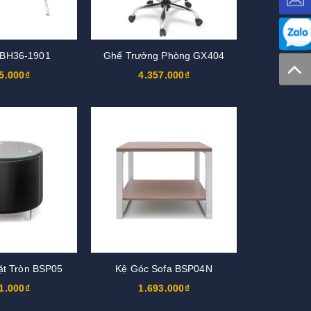
 BH36-1901
Ghế Trưởng Phòng GX404
5.000₫
4.357.000₫
ặt Tròn BSP05
Kệ Góc Sofa BSP04N
1.000₫
1.693.000₫