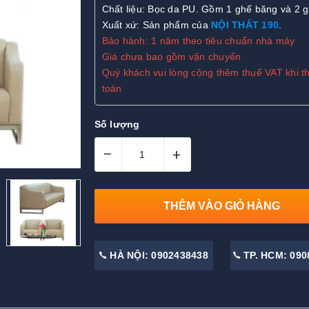
Chất liệu: Bọc da PU. Gồm 1 ghế băng và 2 
Xuất xứ:
Sản phẩm của
NỘI THẤT 190
.
Bảo hành: 1 năm theo tiêu chuẩn nhà máy
Giá chưa bao gồm vận chuyển
Quý khách vui lòng cộng thêm thuế VAT khi t
toán
Số lượng
–
+
THÊM VÀO GIỎ HÀNG
HÀ NỘI: 0902438438
TP. HCM: 090