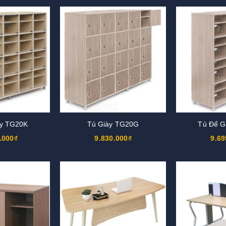
ày TG20K
Tủ Giày TG20G
Tủ Để G
.000₫
9.830.000₫
9.69