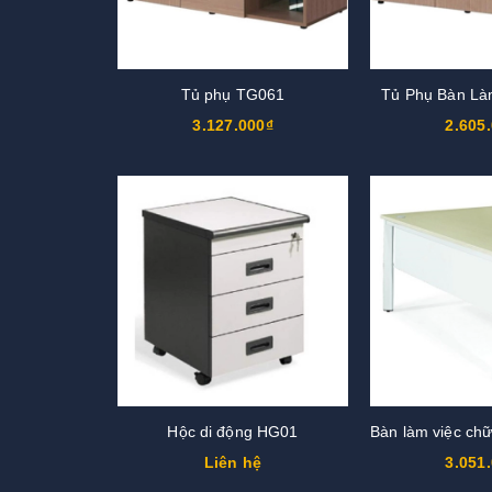
Tủ phụ TG061
Tủ Phụ Bàn Là
3.127.000₫
2.605
Hộc di động HG01
Liên hệ
3.051