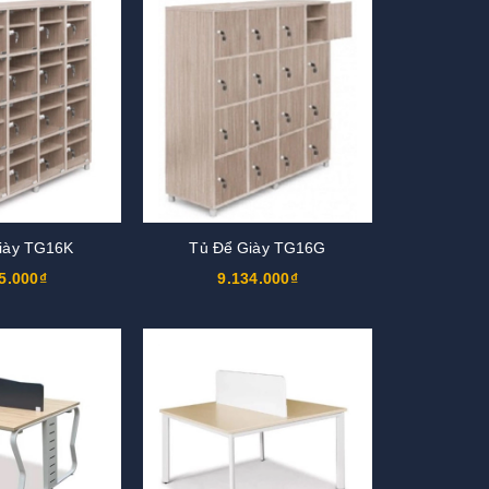
iày TG16K
Tủ Để Giày TG16G
5.000₫
9.134.000₫