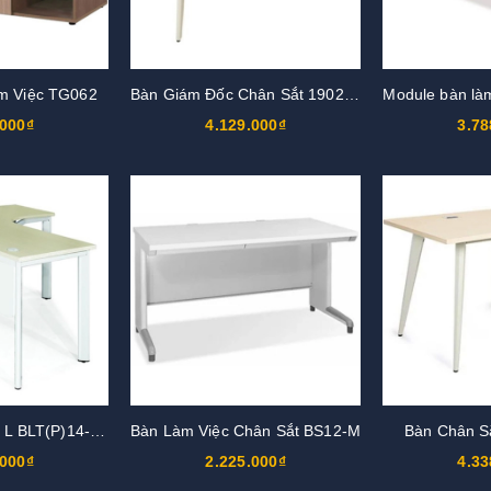
m Việc TG062
Bàn Giám Đốc Chân Sắt 1902BLD06
Module bàn là
.000₫
4.129.000₫
3.78
Bàn làm việc chữ L BLT(P)14-CO
Bàn Làm Việc Chân Sắt BS12-M
Bàn Chân S
.000₫
2.225.000₫
4.33