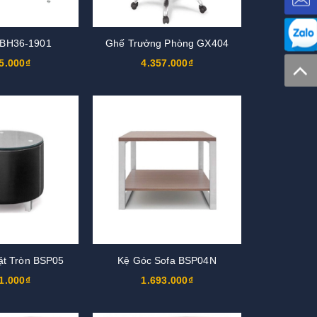
 BH36-1901
Ghế Trưởng Phòng GX404
5.000₫
4.357.000₫
ặt Tròn BSP05
Kệ Góc Sofa BSP04N
1.000₫
1.693.000₫