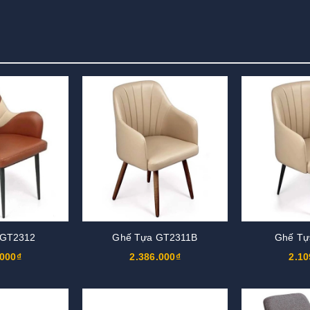
 GT2312
Ghế Tựa GT2311B
Ghế Tự
.000₫
2.386.000₫
2.10