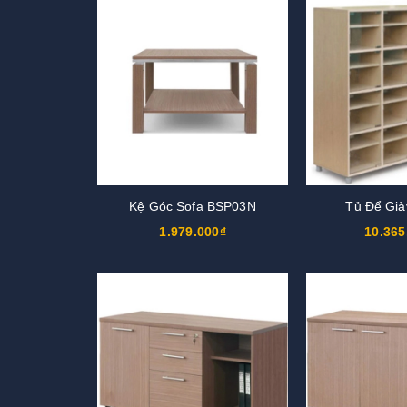
Kệ Góc Sofa BSP03N
Tủ Để Gi
1.979.000₫
10.365