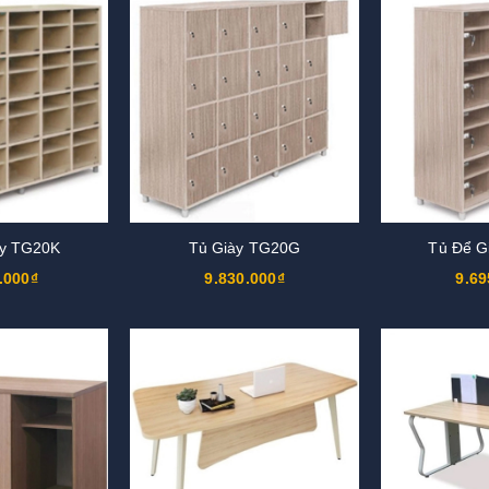
ày TG20K
Tủ Giày TG20G
Tủ Để G
.000₫
9.830.000₫
9.69