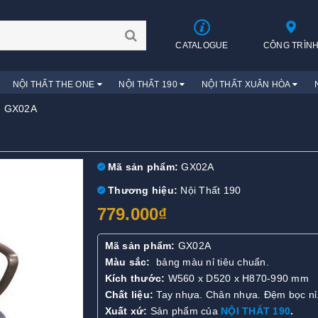
CATALOGUE
CÔNG TRÌN
NỘI THẤT THE ONE
NỘI THẤT 190
NỘI THẤT XUÂN HÒA
n GX02A
Mã sản phẩm:
GX02A
Thương hiệu:
Nội Thất 190
779.000₫
Mã sản phẩm:
GX02A
Màu sắc:
bảng màu nỉ tiêu chuẩn.
Kích thước:
W560 x D520 x H870-990 mm
Chất liệu:
Tay nhựa. Chân nhựa. Đệm bọc nỉ
Xuất xứ:
Sản phẩm của
NỘI THẤT 190
.