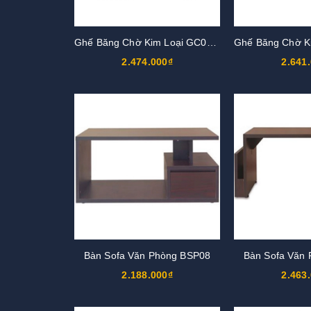
Ghế Băng Chờ Kim Loại GC01S2
2.474.000₫
2.641
Bàn Sofa Văn Phòng BSP08
Bàn Sofa Văn
2.188.000₫
2.463