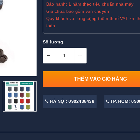
Bảo hành: 1 năm theo tiêu chuẩn nhà máy
Giá chưa bao gồm vận chuyển
Quý khách vui lòng cộng thêm thuế VAT khi t
toán
Số lượng
–
+
THÊM VÀO GIỎ HÀNG
HÀ NỘI: 0902438438
TP. HCM: 090