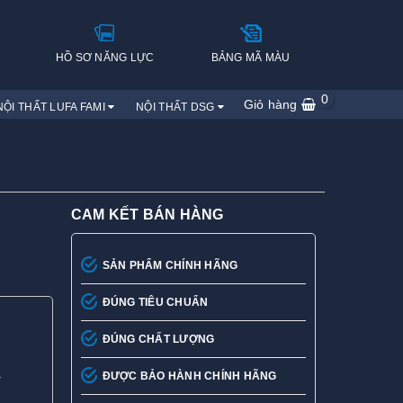
H
HỒ SƠ NĂNG LỰC
BẢNG MÃ MÀU
0
Giỏ hàng
NỘI THẤT LUFA FAMI
NỘI THẤT DSG
CAM KẾT BÁN HÀNG
SẢN PHẨM CHÍNH HÃNG
ĐÚNG TIÊU CHUẨN
ĐÚNG CHẤT LƯỢNG
.
ĐƯỢC BẢO HÀNH CHÍNH HÃNG