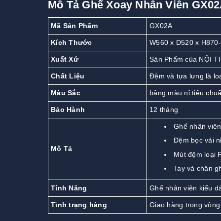
Mô Tả Ghế Xoay Nhân Viên GX0
Mã Sản Phẩm
GX02A
Kích Thước
W560 x D520 x H870
Xuất Xứ
Sản Phẩm của NỘI T
Chất Liệu
Đệm và tựa lưng là loạ
Màu Sắc
bảng màu nỉ tiêu chuẩ
Bảo Hành
12 tháng
Ghế nhân viên
Đệm bọc vải n
Mô Tả
Mút đệm loại F
Tay và chân g
Tính Năng
Ghế nhân viên kiểu d
Tình trạng hàng
Giao hàng trong vòng