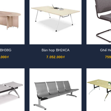
 BH38G
Bàn họp BH24CA
Ghế H
.000₫
7.052.000₫
759