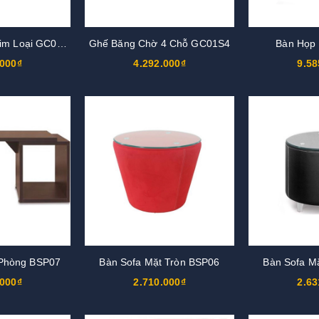
Ghế Băng Chờ Kim Loại GC01KT3
Ghế Băng Chờ 4 Chỗ GC01S4
Bàn Họp
.000₫
4.292.000₫
9.58
 Phòng BSP07
Bàn Sofa Mặt Tròn BSP06
Bàn Sofa M
.000₫
2.710.000₫
2.63