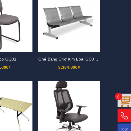
ọp GQ01
Ghế Băng Chờ Kim Loại GC01S3
.000₫
3.384.000₫
0