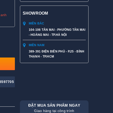
SHOWROOM
hanh
MIỀN BẮC
104-106 TÂN MAI - PHƯỜNG TÂN MAI
- HOÀNG MAI - TP.HÀ NỘI
MIỀN NAM
389-391 ĐIỆN BIÊN PHỦ - P.25 - BÌNH
THẠNH - TP.HCM
8597705
ĐẶT MUA SẢN PHẨM NGAY
Giao hàng tại công trình