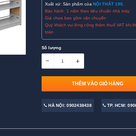
Xuất xứ: Sản phẩm của
NỘI THẤT 190
.
Bảo hành: 1 năm theo tiêu chuẩn nhà máy
Giá chưa bao gồm vận chuyển
Quý khách vui lòng cộng thêm thuế VAT khi t
toán
Số lượng
–
+
THÊM VÀO GIỎ HÀNG
HÀ NỘI: 0902438438
TP. HCM: 090