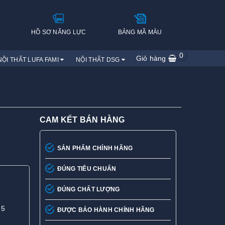
H
HỒ SƠ NĂNG LỰC
BẢNG MÃ MÀU
0
Giỏ hàng
NỘI THẤT LUFA FAMI
NỘI THẤT DSG
CAM KẾT BÁN HÀNG
SẢN PHẨM CHÍNH HÃNG
ĐÚNG TIÊU CHUẨN
ĐÚNG CHẤT LƯỢNG
 5
ĐƯỢC BẢO HÀNH CHÍNH HÃNG