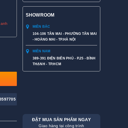
SHOWROOM
hanh
MIỀN BẮC
104-106 TÂN MAI - PHƯỜNG TÂN MAI
- HOÀNG MAI - TP.HÀ NỘI
MIỀN NAM
389-391 ĐIỆN BIÊN PHỦ - P.25 - BÌNH
THẠNH - TP.HCM
8597705
ĐẶT MUA SẢN PHẨM NGAY
Giao hàng tại công trình