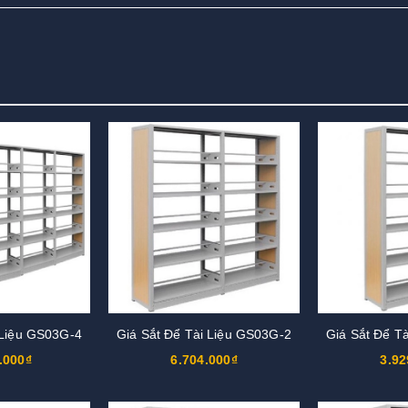
 Liệu GS03G-4
Giá Sắt Để Tài Liệu GS03G-2
Giá Sắt Để T
.000₫
6.704.000₫
3.92