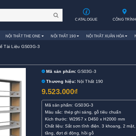
CATALOGUE
CÔNG TRÌN
NỘI THẤT THE ONE
NỘI THẤT 190
NỘI THẤT XUÂN HÒA
Để Tài Liệu GS03G-3
Mã sản phẩm:
GS03G-3
Thương hiệu:
Nội Thất 190
9.523.000₫
Mã sản phẩm: GS03G-3
Màu sắc: thép ghi sáng, gỗ tiêu chuẩn
Kích thước: W2957 x D450 x H2000 mm
Chất liệu: Sắt sơn tĩnh điện. 3 khoang, 2 mặt,
tầng, đợt di động, hồi gỗ