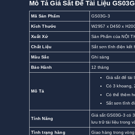
Mô Tả Giá Sắt Để Tài Liệu GS03G
Mã Sản Phẩm
GS03G-3
Kích Thước
W2957 x D450 x H20
Xuất Xứ
Sản Phẩm của NỘI T
Chất Liệu
Sắt sơn tĩnh điện kế
Màu Sắc
Ghi sáng
Bảo Hành
12 tháng
Giá sắt để tài
Có 3 khoang, 2
Mô Tả
Có thể thêm h
Sắt sơn tĩnh đ
Giá sắt GS03G-3 có 3 
Tính Năng
lưu trữ tài liệu trong
Tình trạng hàng
Giao hàng trong vòng