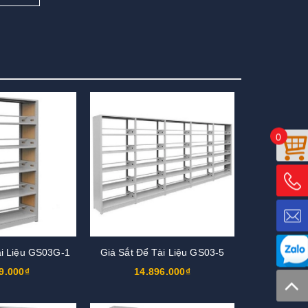
0
ài Liệu GS03G-1
Giá Sắt Để Tài Liệu GS03-5
9.000₫
14.896.000₫