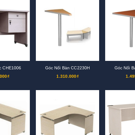
ộc CHE1006
Góc Nối Bàn CC2230H
Góc Nối 
.000₫
1.310.000₫
1.49