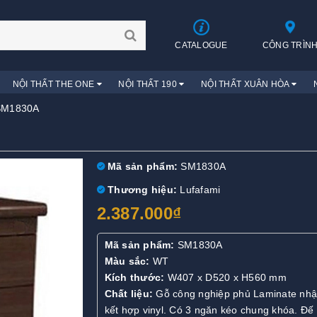
CATALOGUE
CÔNG TRÌN
NỘI THẤT THE ONE
NỘI THẤT 190
NỘI THẤT XUÂN HÒA
SM1830A
Mã sản phẩm:
SM1830A
Thương hiệu:
Lufafami
2.387.000₫
Mã sản phẩm:
SM1830A
Màu sắc:
WT
Kích thước:
W407 x D520 x H560 mm
Chất liệu:
Gỗ công nghiệp phủ Laminate nhậ
kết hợp vinyl. Có 3 ngăn kéo chung khóa. Đế