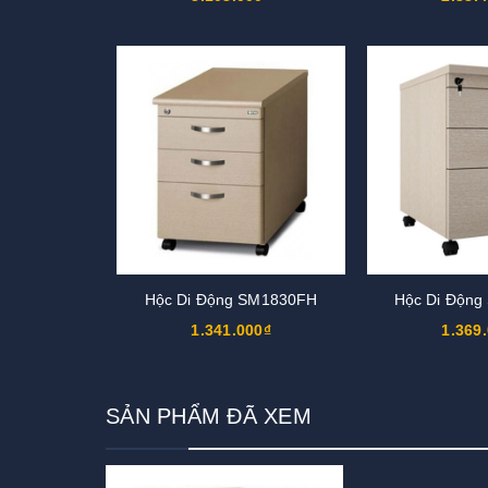
Hộc Di Động SM1830FH
Hộc Di Độn
1.341.000₫
1.369
SẢN PHẨM ĐÃ XEM