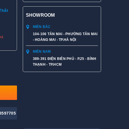
Thất
SHOWROOM
MIỀN BẮC
104-106 TÂN MAI - PHƯỜNG TÂN MAI
hi
- HOÀNG MAI - TP.HÀ NỘI
MIỀN NAM
389-391 ĐIỆN BIÊN PHỦ - P.25 - BÌNH
THẠNH - TP.HCM
8597705