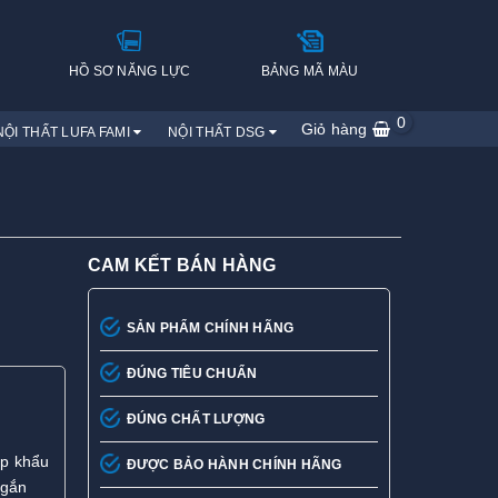
H
HỒ SƠ NĂNG LỰC
BẢNG MÃ MÀU
0
Giỏ hàng
NỘI THẤT LUFA FAMI
NỘI THẤT DSG
CAM KẾT BÁN HÀNG
SẢN PHẨM CHÍNH HÃNG
ĐÚNG TIÊU CHUẨN
ĐÚNG CHẤT LƯỢNG
p khẩu
ĐƯỢC BẢO HÀNH CHÍNH HÃNG
 gắn