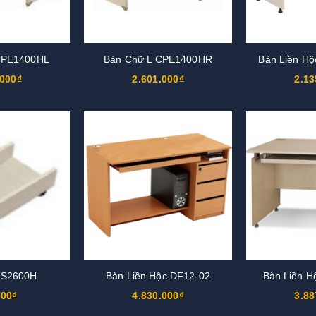
CPE1400HL
Bàn Chữ L CPE1400HR
Bàn Liền H
.000₫
2.601.000₫
2.13
CS2600H
Bàn Liền Hộc DF12-02
Bàn Liền 
000₫
4.830.000₫
3.88