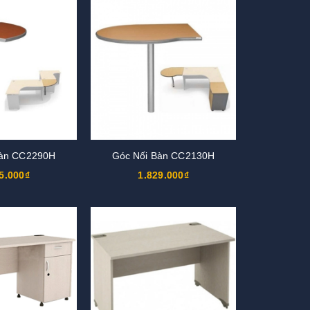
Bàn CC2290H
Góc Nối Bàn CC2130H
5.000₫
1.829.000₫