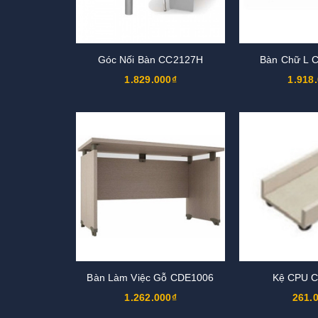
Góc Nối Bàn CC2127H
Bàn Chữ L 
1.829.000₫
1.918
Bàn Làm Việc Gỗ CDE1006
Kệ CPU 
1.262.000₫
261.