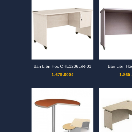
Bàn Liền Hộc CHE1206L/R-01
Bàn Liền H
1.679.000₫
1.865