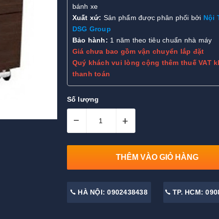
bánh xe
Xuất xứ:
Sản phẩm được phân phối bởi
Nội 
DSG Group
Bảo hành:
1 năm theo tiêu chuẩn nhà máy
Giá chưa bao gồm vận chuyển lắp đặt
Quý khách vui lòng cộng thêm thuế VAT k
thanh toán
Số lượng
–
+
THÊM VÀO GIỎ HÀNG
HÀ NỘI: 0902438438
TP. HCM: 090