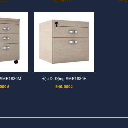
g SME1830M
Hộc Di Động SME1830H
.000₫
946.000₫