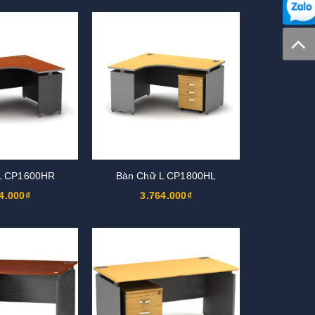
L CP1600HR
Bàn Chữ L CP1800HL
4.000₫
3.764.000₫