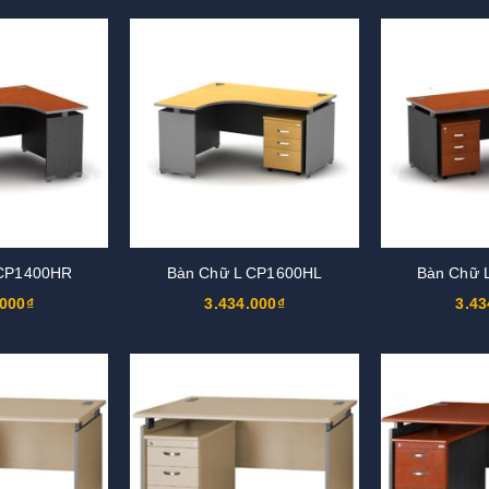
 CP1400HR
Bàn Chữ L CP1600HL
Bàn Chữ 
.000₫
3.434.000₫
3.43