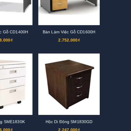
ệc Gỗ CD1400H
Bàn Làm Việc Gỗ CD1600H
8.000₫
2.752.000₫
ng SME1830K
Hộc Di Động SM1830GD
6.000₫
2.247.000₫