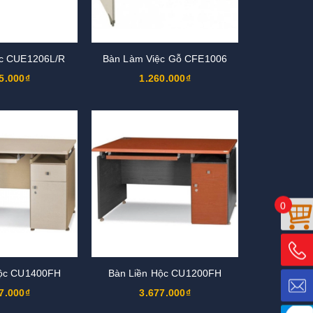
ộc CUE1206L/R
Bàn Làm Việc Gỗ CFE1006
5.000₫
1.260.000₫
0
Hộc CU1400FH
Bàn Liền Hộc CU1200FH
7.000₫
3.677.000₫