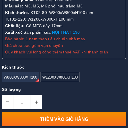
Màu sắc:
M3, M5, M6 phối hậu trắng M3
Kích thước:
KT02-80: W800xW800xH100 mm
KT02-120: W1200xW800xH100 mm
Chất liệu:
Gỗ MFC dày 17mm
Xuất xứ:
Sản phẩm của
NỘI THẤT 190
Bảo hành: 1 năm theo tiêu chuẩn nhà máy
Giá chưa bao gồm vận chuyển
Quý khách vui lòng cộng thêm thuế VAT khi thanh toán
Kích thước
W800XW800XH100
W1200XW800XH100
Số lượng
–
+
THÊM VÀO GIỎ HÀNG