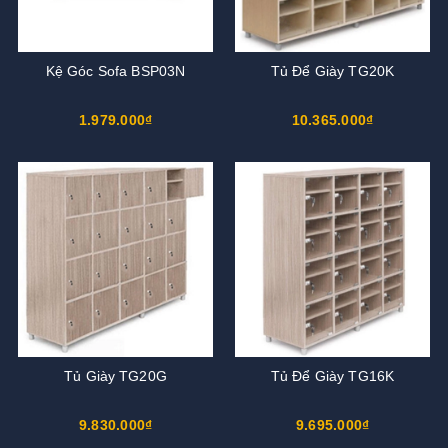
Kệ Góc Sofa BSP03N
Tủ Để Giày TG20K
1.979.000₫
10.365.000₫
Tủ Giày TG20G
Tủ Để Giày TG16K
9.830.000₫
9.695.000₫