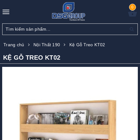
0
Toggle
navigation
Trang chủ
Nội Thất 190
Kệ Gỗ Treo KT02
KỆ GỖ TREO KT02