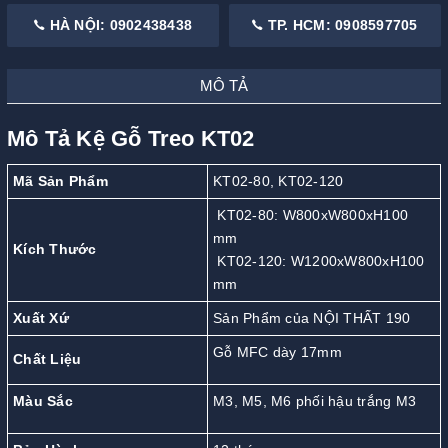
HÀ NỘI: 0902438438
TP. HCM: 0908597705
MÔ TẢ
Mô Tả Kệ Gỗ Treo KT02
Mã Sản Phẩm
KT02-80, KT02-120
KT02-80: W800xW800xH100
mm
Kích Thước
KT02-120: W1200xW800xH100
mm
Xuất Xứ
Sản Phẩm của NỘI THẤT 190
Gỗ MFC dày 17mm
Chất Liệu
Màu Sắc
M3, M5, M6 phối hậu trắng M3