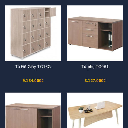
Tủ Để Giày TG16G
Tủ phụ TG061
9.134.000₫
3.127.000₫