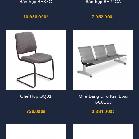
Bàn họp BH38G
Bàn họp BH24CA
10.986.000₫
7.052.000₫
Ghế Họp GQ01
Ghế Băng Chờ Kim Loại
GC01S3
759.000₫
3.384.000₫