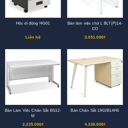
Hộc di động HG01
Bàn làm việc chữ L BLT(P)14-
CO
Liên hệ
3.051.000₫
Bàn Làm Việc Chân Sắt BS12-
Bàn Chân Sắt 1902B14H5
M
2.225.000₫
4.338.000₫