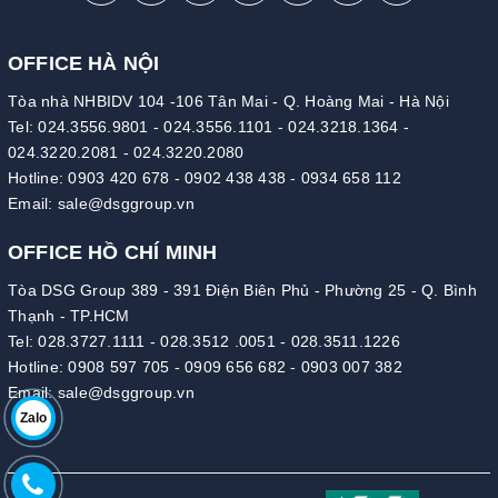
OFFICE HÀ NỘI
Tòa nhà NHBIDV 104 -106 Tân Mai - Q. Hoàng Mai - Hà Nội
Tel:
024.3556.9801
-
024.3556.1101
-
024.3218.1364
-
024.3220.2081
-
024.3220.2080
Hotline:
0903 420 678
-
0902 438 438
-
0934 658 112
Email:
sale@dsggroup.vn
OFFICE HỒ CHÍ MINH
Tòa DSG Group 389 - 391 Điện Biên Phủ - Phường 25 - Q. Bình
Thạnh - TP.HCM
Tel:
028.3727.1111
-
028.3512 .0051
-
028.3511.1226
Hotline:
0908 597 705
-
0909 656 682
-
0903 007 382
Email:
sale@dsggroup.vn
Zalo