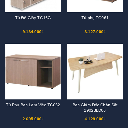
Tủ Để Giày TG16G
Tủ phụ TG061
9.134.000₫
3.127.000₫
Tủ Phụ Bàn Làm Việc TG062
Bàn Giám Đốc Chân Sắt
1902BLD06
2.605.000₫
4.129.000₫