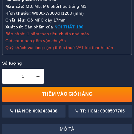
Màu sắc:
M3, M5, M6 phối hậu trắng M3
Kích thước:
W800xW300xH1200 (mm)
Chất liệu:
Gỗ MFC dày 17mm
Xuất xứ:
Sản phẩm của
NỘI THẤT 190
Bảo hành: 1 năm theo tiêu chuẩn nhà máy
Giá chưa bao gồm vận chuyển
Quý khách vui lòng cộng thêm thuế VAT khi thanh toán
Số lượng
–
+
THÊM VÀO GIỎ HÀNG
HÀ NỘI: 0902438438
TP. HCM: 0908597705
MÔ TẢ