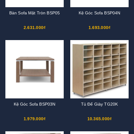
Bàn Sofa Mặt Tròn BSP05
Kệ Góc Sofa BSP04N
2.631.000₫
1.693.000₫
Kệ Góc Sofa BSP03N
Tủ Để Giày TG20K
1.979.000₫
10.365.000₫