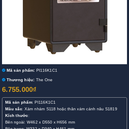
Mã sản phẩm:
PI116K1C1
Thương hiệu:
The One
6.755.000₫
Mã sản phẩm
: PI116K1C1
Màu sắc
: Xám nhám S118 hoặc thân xám cánh nâu S1819
Kích thước
:
Bên ngoài: W462 x D550 x H656 mm
Bên trong: W332 x D340 x H461 mm