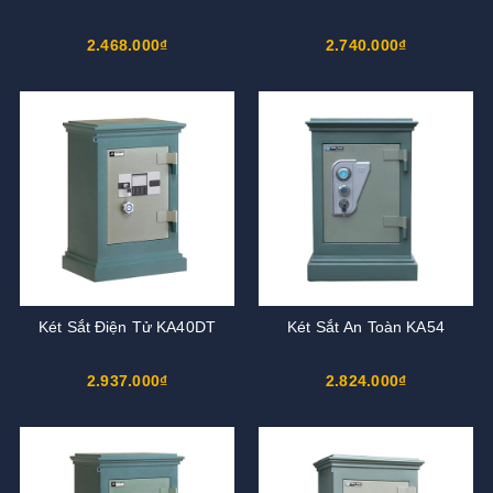
2.468.000₫
2.740.000₫
Két Sắt Điện Tử KA40DT
Két Sắt An Toàn KA54
2.937.000₫
2.824.000₫