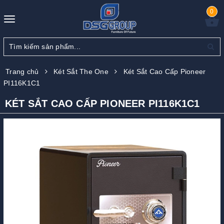
0
Toggle
navigation
Trang chủ
Két Sắt The One
Két Sắt Cao Cấp Pioneer
PI116K1C1
KÉT SẮT CAO CẤP PIONEER PI116K1C1