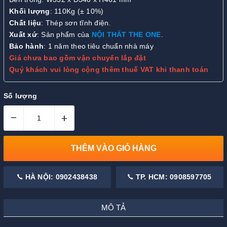
Khối lượng
: 110Kg (± 10%)
Chất liệu
: Thép sơn tĩnh điện.
Xuất xứ
: Sản phẩm của
NỘI THẤT THE ONE
.
Bảo hành
: 1 năm theo tiêu chuẩn nhà máy
Giá chưa bao gồm vận chuyển lắp đặt
Quý khách vui lòng cộng thêm thuế VAT khi thanh toán
Số lượng
–
+
THÊM VÀO GIỎ HÀNG
HÀ NỘI: 0902438438
TP. HCM: 0908597705
MÔ TẢ