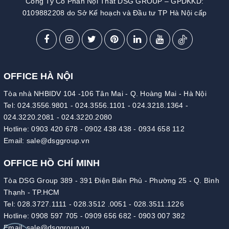
Công Ty Cổ Phần Nội Thất DSG GROUP – GPDKKD:
0109882208 do Sở Kế hoạch và Đầu tư TP Hà Nội cấp
OFFICE HÀ NỘI
Tòa nhà NHBIDV 104 -106 Tân Mai - Q. Hoàng Mai - Hà Nội
Tel:
024.3556.9801
-
024.3556.1101
-
024.3218.1364
-
024.3220.2081
-
024.3220.2080
Hotline:
0903 420 678
-
0902 438 438
-
0934 658 112
Email:
sale@dsggroup.vn
OFFICE HỒ CHÍ MINH
Tòa DSG Group 389 - 391 Điện Biên Phủ - Phường 25 - Q. Bình
Thạnh - TP.HCM
Tel:
028.3727.1111
-
028.3512 .0051
-
028.3511.1226
Hotline:
0908 597 705
-
0909 656 682
-
0903 007 382
Email:
sale@dsggroup.vn