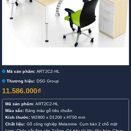
Mã sản phẩm:
ART2C2-HL
Thương hiệu:
DSG Group
11.586.000₫
Mã sản phẩm:
ART2C2-HL
Màu sắc:
Bảng màu gỗ tiêu chuẩn
Kích thước:
W2800 x D1200 x H750 mm
Chất liệu:
Gỗ công nghiệp Melamine. Cụm bàn 2 chỗ mặt
lượn. Chân sắt ống côn 2 tầng. Có hộc tài liệu liền bàn. Chưa