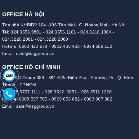
OFFICE HÀ NỘI
Tòa nhà NHBIDV 104 -106 Tân Mai - Q. Hoàng Mai - Hà Nội
Tel:
024.3556.9801
-
024.3556.1101
-
024.3218.1364
-
024.3220.2081
-
024.3220.2080
Hotline:
0903 420 678
-
0902 438 438
-
0934 658 112
Email:
sale@dsggroup.vn
OFFICE HỒ CHÍ MINH
Zalo
Tòa DSG Group 389 - 391 Điện Biên Phủ - Phường 25 - Q. Bình
Thạnh - TP.HCM
Tel:
028.3727.1111
-
028.3512 .0051
-
028.3511.1226
Hotline:
0908 597 705
-
0909 656 682
-
0903 007 382
Email:
sale@dsggroup.vn