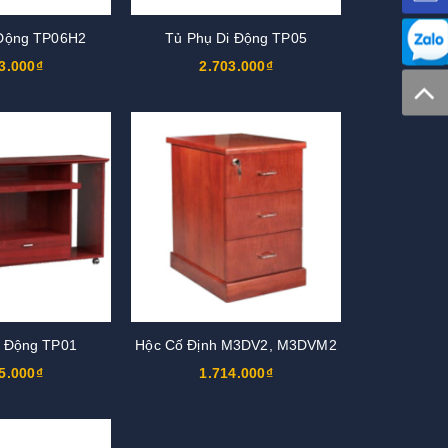
 Động TP06H2
Tủ Phụ Di Động TP05
3.000₫
2.703.000₫
i Động TP01
Hộc Cố Định M3DV2, M3DVM2
5.000₫
1.714.000₫