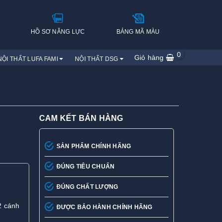
H
HỒ SƠ NĂNG LỰC
BẢNG MÃ MÀU
0
Giỏ hàng
NỘI THẤT LUFA FAMI
NỘI THẤT DSG
CAM KẾT BÁN HÀNG
SẢN PHẨM CHÍNH HÃNG
ĐÚNG TIÊU CHUẨN
ĐÚNG CHẤT LƯỢNG
2 cánh
ĐƯỢC BẢO HÀNH CHÍNH HÃNG