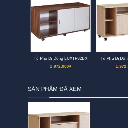
Tủ Phụ Di Động LUXTP02BX
Tủ Phụ Di Độ
1.972.000₫
1.972
SẢN PHẨM ĐÃ XEM