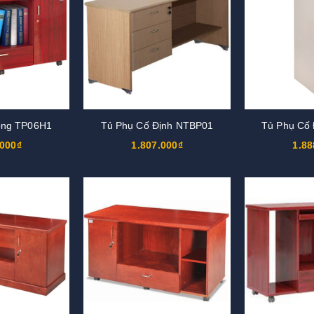
ộng TP06H1
Tủ Phụ Cố Định NTBP01
Tủ Phụ Cố
.000₫
1.807.000₫
1.88