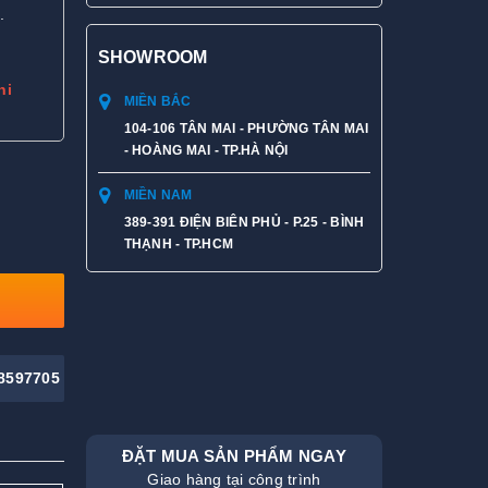
.
SHOWROOM
hi
MIỀN BẮC
104-106 TÂN MAI - PHƯỜNG TÂN MAI
- HOÀNG MAI - TP.HÀ NỘI
MIỀN NAM
389-391 ĐIỆN BIÊN PHỦ - P.25 - BÌNH
THẠNH - TP.HCM
8597705
ĐẶT MUA SẢN PHẨM NGAY
Giao hàng tại công trình