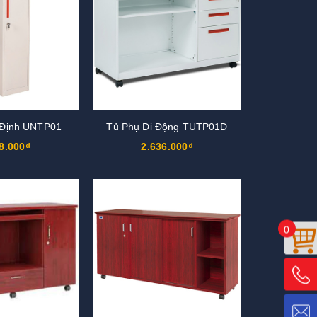
 Định UNTP01
Tủ Phụ Di Động TUTP01D
8.000₫
2.636.000₫
0