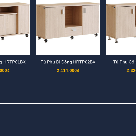
ng HRTP01BX
Tủ Phụ Di Động HRTP02BX
Tủ Phụ Cố
.000₫
2.114.000₫
2.32