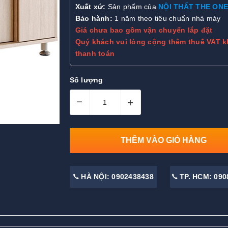
Xuất xứ:
Sản phẩm của
NỘI THẤT THE ONE
Bảo hành:
1 năm theo tiêu chuẩn nhà máy
Giá chưa bao gồm vận chuyển lắp đặt
Quý khách vui lòng cộng thêm thuế VAT k
thanh toán
Số lượng
–
+
THÊM VÀO GIỎ HÀNG
HÀ NỘI: 0902438438
TP. HCM: 090