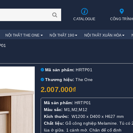
CATALOGUE
CÔNG TRÌN
NỘI THẤT THE ONE
NỘI THẤT 190
NỘI THẤT XUÂN HÒA
P01
Mã sản phẩm:
HRTP01
Thương hiệu:
The One
2.007.000₫
Mã sản phẩm:
HRTP01
Màu sắc:
M1,M2,M12
Kích thước:
W1200 x D400 x H627 mm
Chất liệu:
Gỗ công nghiệp Melamine. Tủ có 
lùa ở giữa. 1 cánh mở. Chân đế cố định