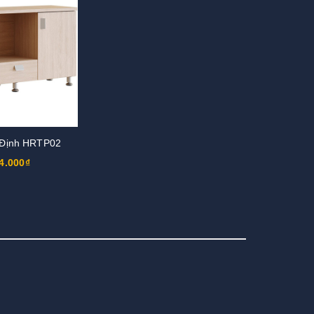
 Định HRTP02
4.000₫