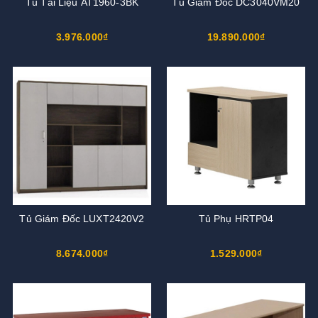
Tủ Tài Liệu AT1960-3BK
Tủ Giám Đốc DC3040VM20
3.976.000₫
19.890.000₫
Tủ Giám Đốc LUXT2420V2
Tủ Phụ HRTP04
8.674.000₫
1.529.000₫