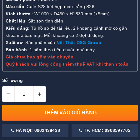
Màu sắc
: Cafe S28 kết hợp màu trắng S26
Kích thước
: W1000 x D450 x H1830 mm (±5mm)
Chất liệu
: Sắt sơn tĩnh điện
Kiểu dáng
: Tủ hồ sơ để tài liệu, 2 khoang cánh mở có gắn
khóa mã bảo mật. Mỗi khoang có 2 đợt di động.
Xuất xứ
: Sản phẩm của
Nội Thất DSG Group
Bảo hành
: 1 năm theo tiêu chuẩn nhà máy
Giá chưa bao gồm vận chuyển
Quý khách vui lòng cộng thêm thuế VAT khi thanh toán
Số lượng
–
+
THÊM VÀO GIỎ HÀNG
HÀ NỘI: 0902438438
TP. HCM: 0908597705