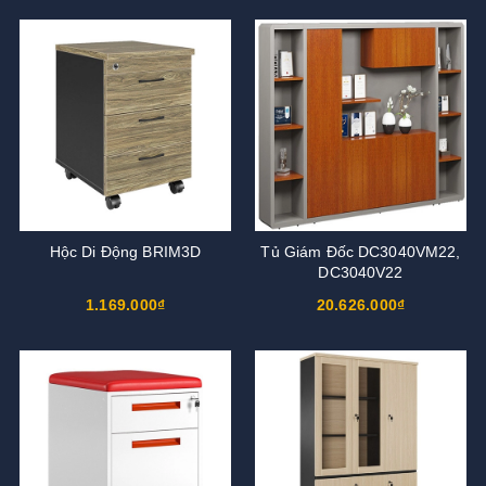
Hộc Di Động BRIM3D
Tủ Giám Đốc DC3040VM22,
DC3040V22
1.169.000₫
20.626.000₫