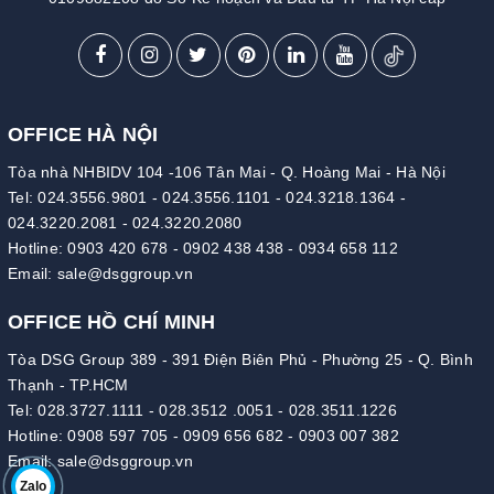
OFFICE HÀ NỘI
Tòa nhà NHBIDV 104 -106 Tân Mai - Q. Hoàng Mai - Hà Nội
Tel:
024.3556.9801
-
024.3556.1101
-
024.3218.1364
-
024.3220.2081
-
024.3220.2080
Hotline:
0903 420 678
-
0902 438 438
-
0934 658 112
Email:
sale@dsggroup.vn
OFFICE HỒ CHÍ MINH
Tòa DSG Group 389 - 391 Điện Biên Phủ - Phường 25 - Q. Bình
Thạnh - TP.HCM
Tel:
028.3727.1111
-
028.3512 .0051
-
028.3511.1226
Hotline:
0908 597 705
-
0909 656 682
-
0903 007 382
Email:
sale@dsggroup.vn
Zalo