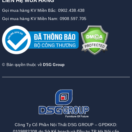
LIÊN HỆ MUA HÀNG
Gọi mua hàng KV Miền Bắc: 0902.438.438
Gọi mua hàng KV Miền Nam: 0908.597.705
© Bản quyền thuộc về
DSG Group
Công Ty Cổ Phần Nội Thất DSG GROUP – GPDKKD:
0109882208 do Sở Kế hoạch và Đầu tư TP Hà Nội cấp