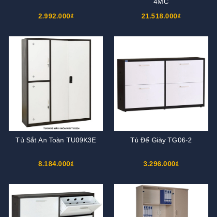
4MC
2.992.000₫
21.518.000₫
Tủ Sắt An Toàn TU09K3E
Tủ Để Giày TG06-2
8.184.000₫
3.296.000₫