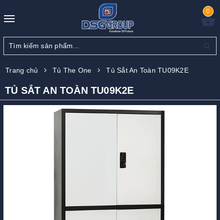
0
Toggle
navigation
Trang chủ
Tủ The One
Tủ Sắt An Toàn TU09K2E
TỦ SẮT AN TOÀN TU09K2E