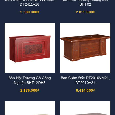
DT2411V16
BHT02
9.580.000₫
2.899.000₫
Bàn Hội Trường Gỗ Công
Bàn Giám Đốc DT2010VM21,
Nghiệp BHT12DH5
DT2010V21
2.176.000₫
8.414.000₫