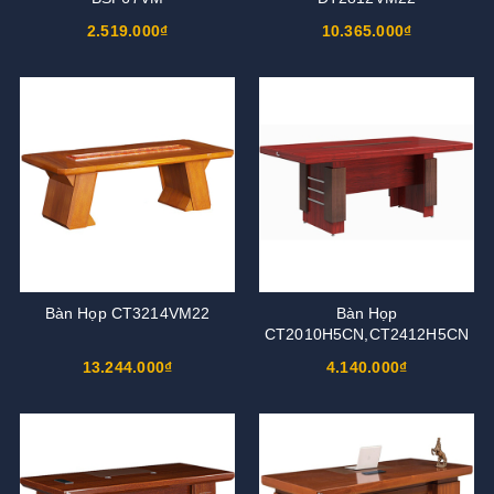
2.519.000₫
10.365.000₫
Bàn Họp CT3214VM22
Bàn Họp
CT2010H5CN,CT2412H5CN
13.244.000₫
4.140.000₫