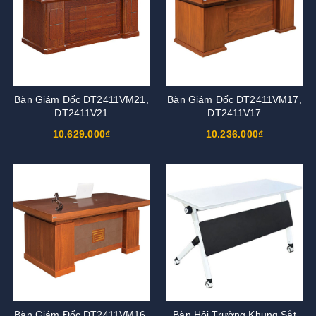
Bàn Giám Đốc DT2411VM21,
Bàn Giám Đốc DT2411VM17,
DT2411V21
DT2411V17
10.629.000₫
10.236.000₫
Bàn Giám Đốc DT2411VM16,
Bàn Hội Trường Khung Sắt