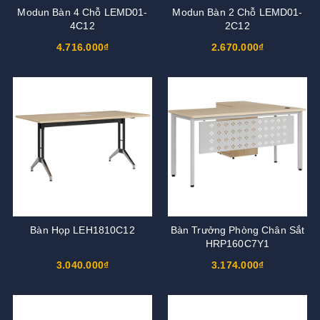
Modun Bàn 4 Chỗ LEMD01-
Modun Bàn 2 Chỗ LEMD01-
4C12
2C12
4.716.000₫
2.670.000₫
Bàn Họp LEH1810C12
Bàn Trưởng Phòng Chân Sắt
HRP160C7Y1
3.040.000₫
3.174.000₫