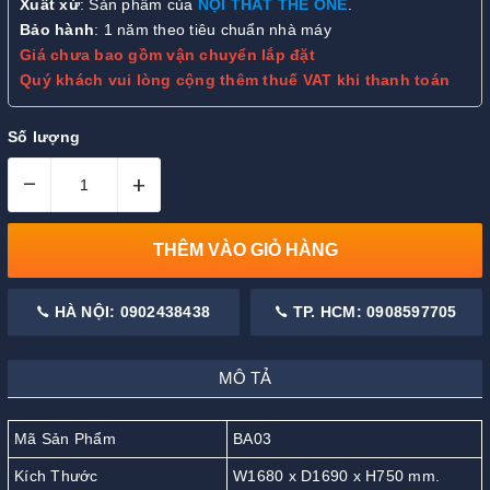
Xuất xứ
: Sản phẩm của
NỘI THẤT THE ONE
.
Bảo hành
: 1 năm theo tiêu chuẩn nhà máy
Giá chưa bao gồm vận chuyển lắp đặt
Quý khách vui lòng cộng thêm thuế VAT khi thanh toán
Số lượng
–
+
THÊM VÀO GIỎ HÀNG
HÀ NỘI: 0902438438
TP. HCM: 0908597705
MÔ TẢ
Mã Sản Phẩm
BA03
Kích Thước
W1680 x D1690 x H750 mm.