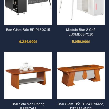
Bàn Giám Đốc BRIP180C15
Module Bàn 2 Chỗ
LUXMD05YC10
6.284.000₫
5.050.000₫
Bàn Sofa Văn Phòng
Bàn Giám Đốc DT2411VM22,
BSF67VM
DT2812VM22