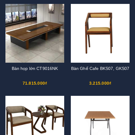
Bàn họp lớn CT9016NK
Bàn Ghế Cafe BKS07, GKS07
71.815.000₫
3.215.000₫