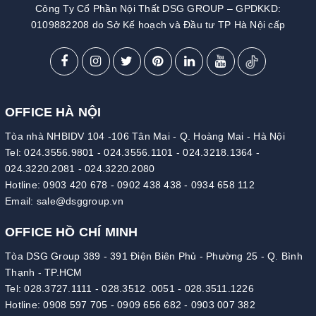
Công Ty Cổ Phần Nội Thất DSG GROUP – GPDKKD:
0109882208 do Sở Kế hoạch và Đầu tư TP Hà Nội cấp
OFFICE HÀ NỘI
Tòa nhà NHBIDV 104 -106 Tân Mai - Q. Hoàng Mai - Hà Nội
Tel:
024.3556.9801
-
024.3556.1101
-
024.3218.1364
-
024.3220.2081
-
024.3220.2080
Hotline:
0903 420 678
-
0902 438 438
-
0934 658 112
Email:
sale@dsggroup.vn
OFFICE HỒ CHÍ MINH
Tòa DSG Group 389 - 391 Điện Biên Phủ - Phường 25 - Q. Bình
Thạnh - TP.HCM
Tel:
028.3727.1111
-
028.3512 .0051
-
028.3511.1226
Hotline:
0908 597 705
-
0909 656 682
-
0903 007 382