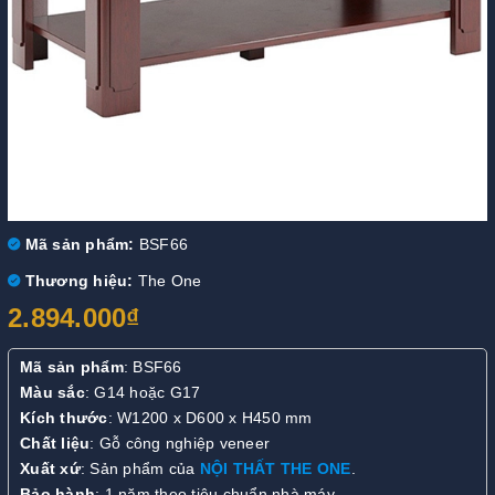
Mã sản phẩm:
BSF66
Thương hiệu:
The One
2.894.000₫
Mã sản phẩm
: BSF66
Màu sắc
: G14 hoặc G17
Kích thước
: W1200 x D600 x H450 mm
Chất liệu
: Gỗ công nghiệp veneer
Xuất xứ
: Sản phẩm của
NỘI THẤT THE ONE
.
Bảo hành
: 1 năm theo tiêu chuẩn nhà máy