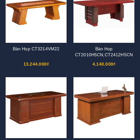
Bàn Họp CT3214VM22
Bàn Họp
CT2010H5CN,CT2412H5CN
13.244.000₫
4.140.000₫