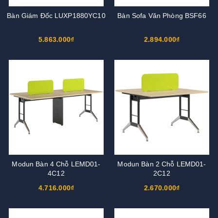
Bàn Giám Đốc LUXP1880YC10
Bàn Sofa Văn Phòng BSF66
5.863.000₫
2.894.000₫
Modun Bàn 4 Chỗ LEMD01-
Modun Bàn 2 Chỗ LEMD01-
4C12
2C12
4.716.000₫
2.670.000₫