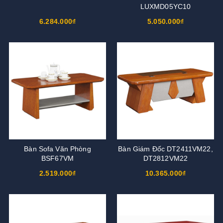
LUXMD05YC10
6.284.000₫
5.050.000₫
Bàn Sofa Văn Phòng
Bàn Giám Đốc DT2411VM22,
BSF67VM
DT2812VM22
2.519.000₫
10.365.000₫