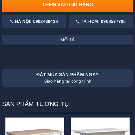
THÊM VÀO GIỎ HÀNG
HÀ NỘI: 0902438438
TP. HCM: 0908597705
MÔ TẢ
ĐẶT MUA SẢN PHẨM NGAY
Giao hàng tại công trình
SẢN PHẨM TƯƠNG TỰ