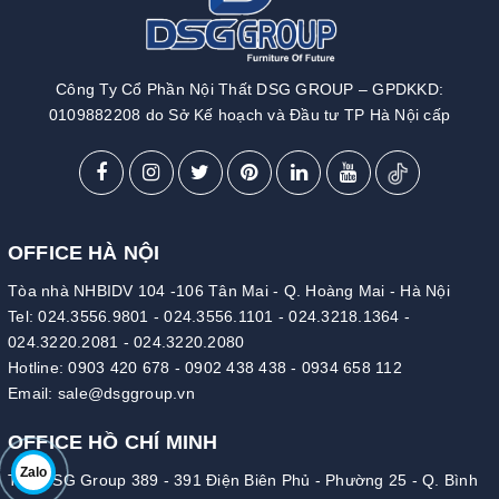
Công Ty Cổ Phần Nội Thất DSG GROUP – GPDKKD:
0109882208 do Sở Kế hoạch và Đầu tư TP Hà Nội cấp
OFFICE HÀ NỘI
Tòa nhà NHBIDV 104 -106 Tân Mai - Q. Hoàng Mai - Hà Nội
Tel:
024.3556.9801
-
024.3556.1101
-
024.3218.1364
-
024.3220.2081
-
024.3220.2080
Hotline:
0903 420 678
-
0902 438 438
-
0934 658 112
Email:
sale@dsggroup.vn
OFFICE HỒ CHÍ MINH
Zalo
Tòa DSG Group 389 - 391 Điện Biên Phủ - Phường 25 - Q. Bình