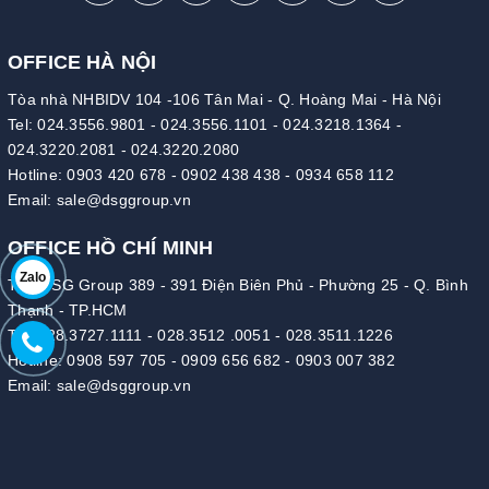
OFFICE HÀ NỘI
Tòa nhà NHBIDV 104 -106 Tân Mai - Q. Hoàng Mai - Hà Nội
Tel:
024.3556.9801
-
024.3556.1101
-
024.3218.1364
-
024.3220.2081
-
024.3220.2080
Hotline:
0903 420 678
-
0902 438 438
-
0934 658 112
Email:
sale@dsggroup.vn
OFFICE HỒ CHÍ MINH
Zalo
Tòa DSG Group 389 - 391 Điện Biên Phủ - Phường 25 - Q. Bình
Thạnh - TP.HCM
Tel:
028.3727.1111
-
028.3512 .0051
-
028.3511.1226
Hotline:
0908 597 705
-
0909 656 682
-
0903 007 382
Email:
sale@dsggroup.vn